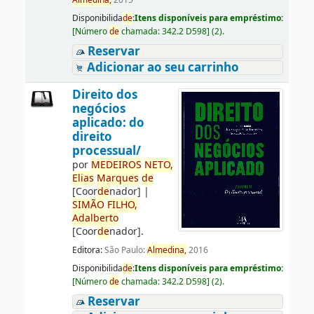
Almedina,
2015
Disponibilida
de
:
Itens disponíveis para empréstimo:
[
Número
de
chamada:
342.2 D598
]
(2).
Reservar
Adicionar ao seu carrinho
Direito dos
negócios
aplicado: do
direito
processual/
por
ME
DE
IROS
NETO,
Elias
Marques
de
[Coor
de
nador]
|
SIMÃO
FILHO,
Adalberto
[Coor
de
nador]
.
Editora:
São Paulo:
Almedina,
2016
Disponibilida
de
:
Itens disponíveis para empréstimo:
[
Número
de
chamada:
342.2 D598
]
(2).
Reservar