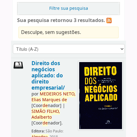
Filtre sua pesquisa
Sua pesquisa retornou 3 resultados.
Desculpe, sem sugestões.
Direito dos
negócios
aplicado: do
direito
empresarial/
por
ME
DE
IROS
NETO,
Elias
Marques
de
[Coor
de
nador]
|
SIMÃO
FILHO,
Adalberto
[Coor
de
nador]
.
Editora:
São Paulo: