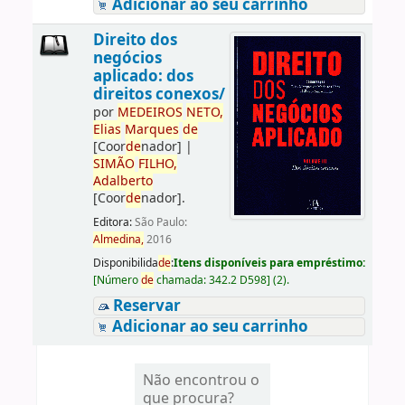
Adicionar ao seu carrinho
Direito dos
negócios
aplicado: dos
direitos conexos/
por
ME
DE
IROS
NETO,
Elias
Marques
de
[Coor
de
nador]
|
SIMÃO
FILHO,
Adalberto
[Coor
de
nador]
.
Editora:
São Paulo:
Almedina,
2016
Disponibilida
de
:
Itens disponíveis para empréstimo:
[
Número
de
chamada:
342.2 D598
]
(2).
Reservar
Adicionar ao seu carrinho
Não encontrou o
que procura?