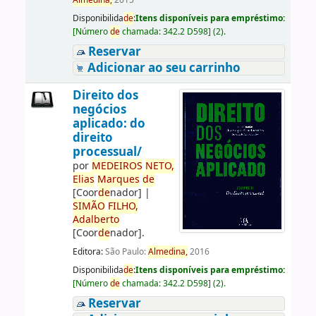
Almedina,
2015
Disponibilida
de
:
Itens disponíveis para empréstimo:
[
Número
de
chamada:
342.2 D598
]
(2).
Reservar
Adicionar ao seu carrinho
Direito dos
negócios
aplicado: do
direito
processual/
por
ME
DE
IROS
NETO,
Elias
Marques
de
[Coor
de
nador]
|
SIMÃO
FILHO,
Adalberto
[Coor
de
nador]
.
Editora:
São Paulo:
Almedina,
2016
Disponibilida
de
:
Itens disponíveis para empréstimo:
[
Número
de
chamada:
342.2 D598
]
(2).
Reservar