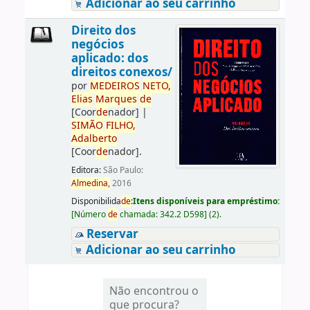
Adicionar ao seu carrinho
Direito dos
negócios
aplicado: dos
direitos conexos/
por
ME
DE
IROS
NETO,
Elias
Marques
de
[Coor
de
nador]
|
SIMÃO
FILHO,
Adalberto
[Coor
de
nador]
.
Editora:
São Paulo:
Almedina,
2016
Disponibilida
de
:
Itens disponíveis para empréstimo:
[
Número
de
chamada:
342.2 D598
]
(2).
Reservar
Adicionar ao seu carrinho
Não encontrou o
que procura?