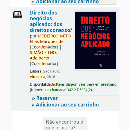
Adicionar ao seu carrinho
Direito dos
negócios
aplicado: dos
direitos conexos/
por
ME
DE
IROS
NETO,
Elias
Marques
de
[Coor
de
nador]
|
SIMÃO
FILHO,
Adalberto
[Coor
de
nador]
.
Editora:
São Paulo:
Almedina,
2016
Disponibilida
de
:
Itens disponíveis para empréstimo:
[
Número
de
chamada:
342.2 D598
]
(2).
Reservar
Adicionar ao seu carrinho
Não encontrou o
que procura?