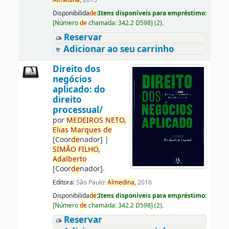
Almedina,
2015
Disponibilida
de
:
Itens disponíveis para empréstimo:
[
Número
de
chamada:
342.2 D598
]
(2).
Reservar
Adicionar ao seu carrinho
Direito dos
negócios
aplicado: do
direito
processual/
por
ME
DE
IROS
NETO,
Elias
Marques
de
[Coor
de
nador]
|
SIMÃO
FILHO,
Adalberto
[Coor
de
nador]
.
Editora:
São Paulo:
Almedina,
2016
Disponibilida
de
:
Itens disponíveis para empréstimo:
[
Número
de
chamada:
342.2 D598
]
(2).
Reservar