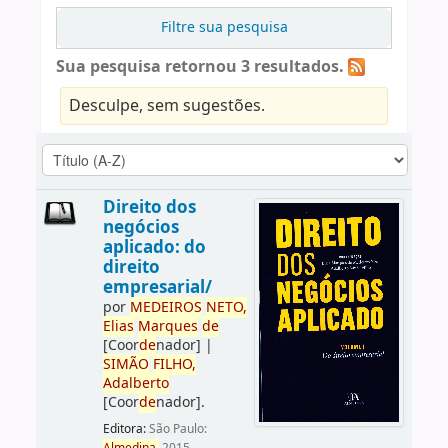
Filtre sua pesquisa
Sua pesquisa retornou 3 resultados.
Desculpe, sem sugestões.
Direito dos
negócios
aplicado: do
direito
empresarial/
por
ME
DE
IROS
NETO,
Elias
Marques
de
[Coor
de
nador]
|
SIMÃO
FILHO,
Adalberto
[Coor
de
nador]
.
Editora:
São Paulo: