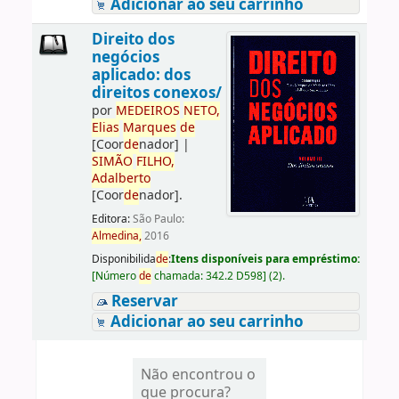
Adicionar ao seu carrinho
Direito dos
negócios
aplicado: dos
direitos conexos/
por
ME
DE
IROS
NETO,
Elias
Marques
de
[Coor
de
nador]
|
SIMÃO
FILHO,
Adalberto
[Coor
de
nador]
.
Editora:
São Paulo:
Almedina,
2016
Disponibilida
de
:
Itens disponíveis para empréstimo:
[
Número
de
chamada:
342.2 D598
]
(2).
Reservar
Adicionar ao seu carrinho
Não encontrou o
que procura?