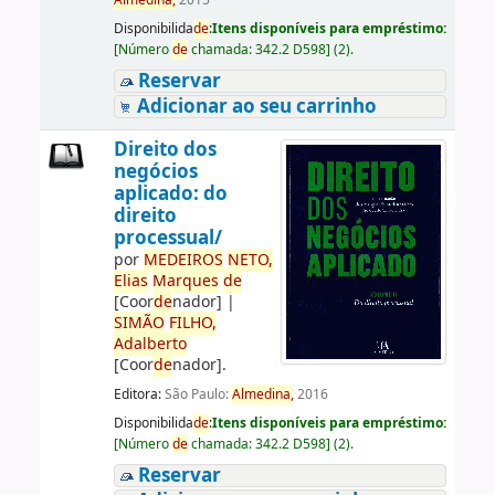
Almedina,
2015
Disponibilida
de
:
Itens disponíveis para empréstimo:
[
Número
de
chamada:
342.2 D598
]
(2).
Reservar
Adicionar ao seu carrinho
Direito dos
negócios
aplicado: do
direito
processual/
por
ME
DE
IROS
NETO,
Elias
Marques
de
[Coor
de
nador]
|
SIMÃO
FILHO,
Adalberto
[Coor
de
nador]
.
Editora:
São Paulo:
Almedina,
2016
Disponibilida
de
:
Itens disponíveis para empréstimo:
[
Número
de
chamada:
342.2 D598
]
(2).
Reservar