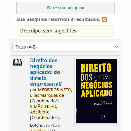
Filtre sua pesquisa
Sua pesquisa retornou 3 resultados.
Desculpe, sem sugestões.
Direito dos
negócios
aplicado: do
direito
empresarial/
por
ME
DE
IROS
NETO,
Elias
Marques
de
[Coor
de
nador]
|
SIMÃO
FILHO,
Adalberto
[Coor
de
nador]
.
Editora:
São Paulo: