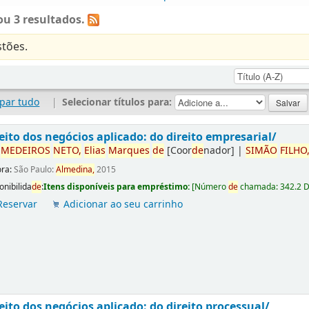
u 3 resultados.
tões.
par tudo
|
Selecionar títulos para:
eito dos negócios aplicado: do direito empresarial/
r
ME
DE
IROS
NETO,
Elias
Marques
de
[Coor
de
nador]
|
SIMÃO
FILHO
ora:
São Paulo:
Almedina,
2015
onibilida
de
:
Itens disponíveis para empréstimo:
[
Número
de
chamada:
342.2 
Reservar
Adicionar ao seu carrinho
eito dos negócios aplicado: do direito processual/