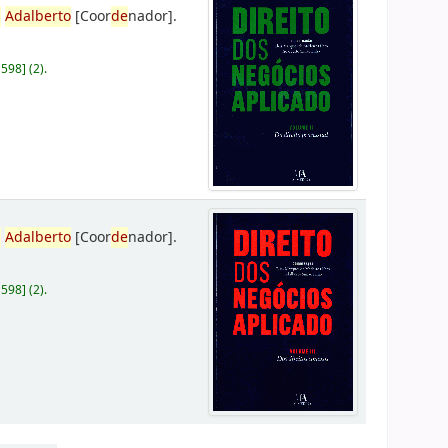
,
Adalberto
[Coor
de
nador]
.
D598
]
(2).
,
Adalberto
[Coor
de
nador]
.
D598
]
(2).