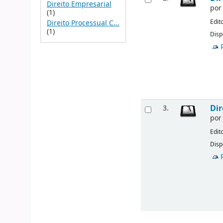
Direito Empresarial
po
(1)
Edit
Direito Processual C...
(1)
Disp
Dir
3.
po
Edit
Disp