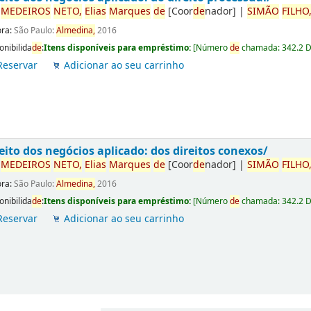
r
ME
DE
IROS
NETO,
Elias
Marques
de
[Coor
de
nador]
|
SIMÃO
FILHO
ora:
São Paulo:
Almedina,
2016
onibilida
de
:
Itens disponíveis para empréstimo:
[
Número
de
chamada:
342.2 
Reservar
Adicionar ao seu carrinho
eito dos negócios aplicado: dos direitos conexos/
r
ME
DE
IROS
NETO,
Elias
Marques
de
[Coor
de
nador]
|
SIMÃO
FILHO
ora:
São Paulo:
Almedina,
2016
onibilida
de
:
Itens disponíveis para empréstimo:
[
Número
de
chamada:
342.2 
Reservar
Adicionar ao seu carrinho