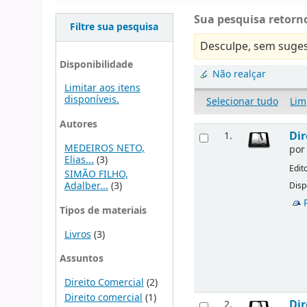
Sua pesquisa retorno
Filtre sua pesquisa
Desculpe, sem suges
Disponibilidade
Não realçar
Limitar aos itens
disponíveis.
Selecionar tudo
Lim
Autores
Dir
1.
MEDEIROS NETO,
po
Elias...
(3)
Edit
SIMÃO FILHO,
Adalber...
(3)
Disp
Tipos de materiais
Livros
(3)
Assuntos
Direito Comercial
(2)
Direito comercial
(1)
Dir
2.