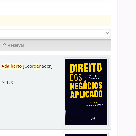
,
Adalberto
[Coor
de
nador]
.
D598
]
(2).