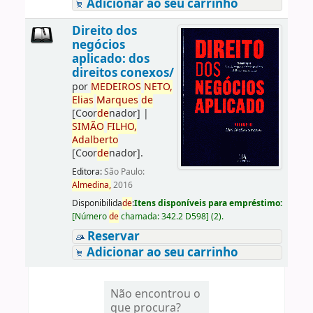
Adicionar ao seu carrinho
Direito dos
negócios
aplicado: dos
direitos conexos/
por
ME
DE
IROS
NETO,
Elias
Marques
de
[Coor
de
nador]
|
SIMÃO
FILHO,
Adalberto
[Coor
de
nador]
.
Editora:
São Paulo:
Almedina,
2016
Disponibilida
de
:
Itens disponíveis para empréstimo:
[
Número
de
chamada:
342.2 D598
]
(2).
Reservar
Adicionar ao seu carrinho
Não encontrou o
que procura?