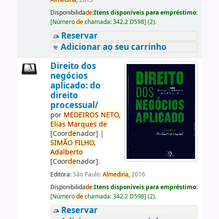
Almedina,
2015
Disponibilida
de
:
Itens disponíveis para empréstimo:
[
Número
de
chamada:
342.2 D598
]
(2).
Reservar
Adicionar ao seu carrinho
Direito dos
negócios
aplicado: do
direito
processual/
por
ME
DE
IROS
NETO,
Elias
Marques
de
[Coor
de
nador]
|
SIMÃO
FILHO,
Adalberto
[Coor
de
nador]
.
Editora:
São Paulo:
Almedina,
2016
Disponibilida
de
:
Itens disponíveis para empréstimo:
[
Número
de
chamada:
342.2 D598
]
(2).
Reservar