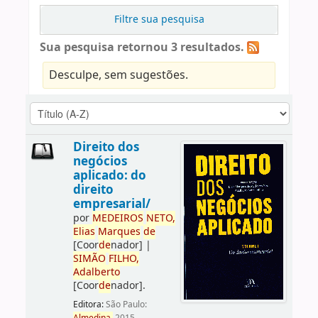
Filtre sua pesquisa
Sua pesquisa retornou 3 resultados.
Desculpe, sem sugestões.
Direito dos
negócios
aplicado: do
direito
empresarial/
por
ME
DE
IROS
NETO,
Elias
Marques
de
[Coor
de
nador]
|
SIMÃO
FILHO,
Adalberto
[Coor
de
nador]
.
Editora:
São Paulo: