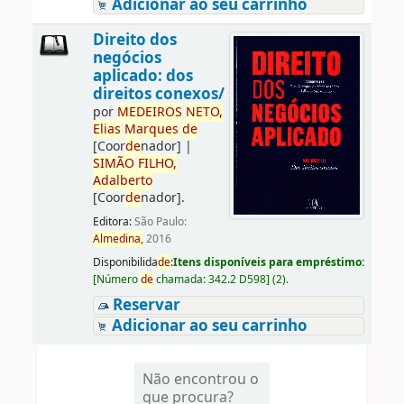
Adicionar ao seu carrinho
Direito dos
negócios
aplicado: dos
direitos conexos/
por
ME
DE
IROS
NETO,
Elias
Marques
de
[Coor
de
nador]
|
SIMÃO
FILHO,
Adalberto
[Coor
de
nador]
.
Editora:
São Paulo:
Almedina,
2016
Disponibilida
de
:
Itens disponíveis para empréstimo:
[
Número
de
chamada:
342.2 D598
]
(2).
Reservar
Adicionar ao seu carrinho
Não encontrou o
que procura?