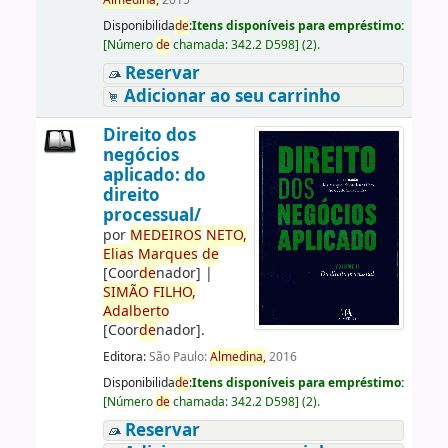
Almedina,
2015
Disponibilida
de
:
Itens disponíveis para empréstimo:
[
Número
de
chamada:
342.2 D598
]
(2).
Reservar
Adicionar ao seu carrinho
Direito dos
negócios
aplicado: do
direito
processual/
por
ME
DE
IROS
NETO,
Elias
Marques
de
[Coor
de
nador]
|
SIMÃO
FILHO,
Adalberto
[Coor
de
nador]
.
Editora:
São Paulo:
Almedina,
2016
Disponibilida
de
:
Itens disponíveis para empréstimo:
[
Número
de
chamada:
342.2 D598
]
(2).
Reservar