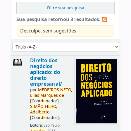
Filtre sua pesquisa
Sua pesquisa retornou 3 resultados.
Desculpe, sem sugestões.
Direito dos
negócios
aplicado: do
direito
empresarial/
por
ME
DE
IROS
NETO,
Elias
Marques
de
[Coor
de
nador]
|
SIMÃO
FILHO,
Adalberto
[Coor
de
nador]
.
Editora:
São Paulo: