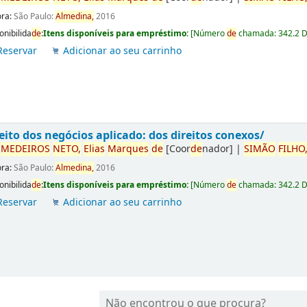
ora:
São Paulo:
Almedina,
2016
onibilida
de
:
Itens disponíveis para empréstimo:
[
Número
de
chamada:
342.2 
Reservar
Adicionar ao seu carrinho
eito dos negócios aplicado: dos direitos conexos/
r
ME
DE
IROS
NETO,
Elias
Marques
de
[Coor
de
nador]
|
SIMÃO
FILHO
ora:
São Paulo:
Almedina,
2016
onibilida
de
:
Itens disponíveis para empréstimo:
[
Número
de
chamada:
342.2 
Reservar
Adicionar ao seu carrinho
Não encontrou o que procura?