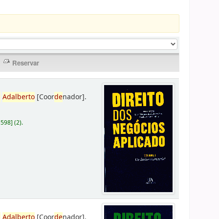
,
Adalberto
[Coor
de
nador]
.
D598
]
(2).
,
Adalberto
[Coor
de
nador]
.