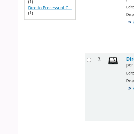
(1)
Edit
Direito Processual C...
(1)
Disp
Dir
3.
po
Edit
Disp