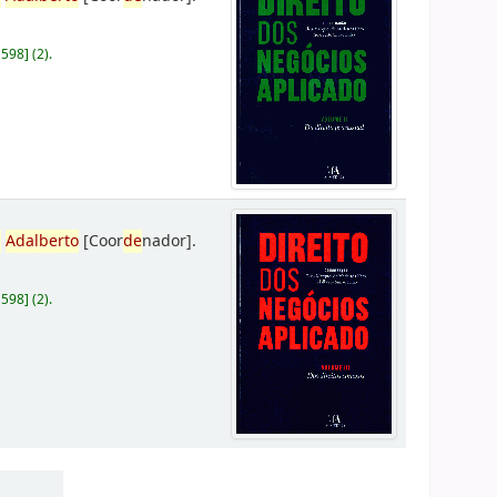
D598
]
(2).
,
Adalberto
[Coor
de
nador]
.
D598
]
(2).