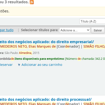
u 3 resultados.
tões.
par tudo
|
Selecionar títulos para:
eito dos negócios aplicado: do direito empresarial/
r
ME
DE
IROS
NETO,
Elias
Marques
de
[Coor
de
nador]
|
SIMÃO
FILHO
ora:
São Paulo:
Almedina,
2015
onibilida
de
:
Itens disponíveis para empréstimo:
[
Número
de
chamada:
342.2 
Reservar
Adicionar ao seu carrinho
eito dos negócios aplicado: do direito processual/
r
ME
DE
IROS
NETO,
Elias
Marques
de
[Coor
de
nador]
|
SIMÃO
FILHO