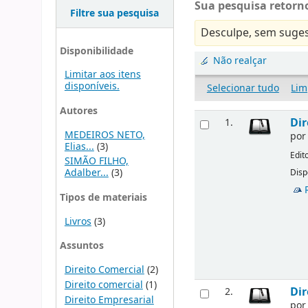
Sua pesquisa retorno
Filtre sua pesquisa
Desculpe, sem suges
Disponibilidade
Não realçar
Limitar aos itens
disponíveis.
Selecionar tudo
Lim
Autores
Dir
1.
MEDEIROS NETO,
po
Elias...
(3)
Edit
SIMÃO FILHO,
Adalber...
(3)
Disp
Tipos de materiais
Livros
(3)
Assuntos
Direito Comercial
(2)
Direito comercial
(1)
Dir
2.
Direito Empresarial
po