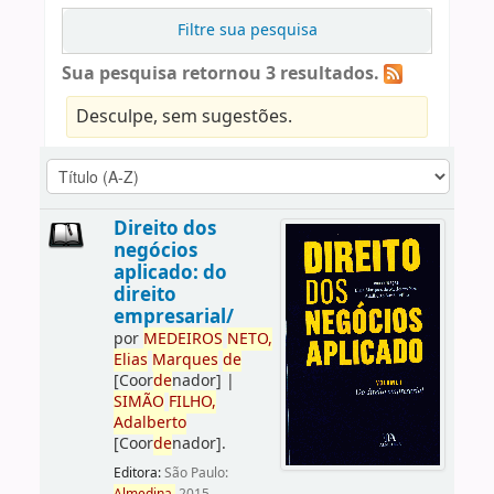
Filtre sua pesquisa
Sua pesquisa retornou 3 resultados.
Desculpe, sem sugestões.
Direito dos
negócios
aplicado: do
direito
empresarial/
por
ME
DE
IROS
NETO,
Elias
Marques
de
[Coor
de
nador]
|
SIMÃO
FILHO,
Adalberto
[Coor
de
nador]
.
Editora:
São Paulo: