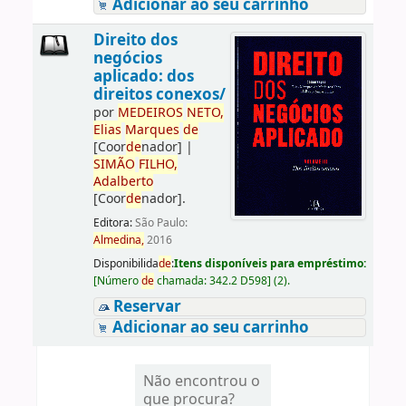
Adicionar ao seu carrinho
Direito dos
negócios
aplicado: dos
direitos conexos/
por
ME
DE
IROS
NETO,
Elias
Marques
de
[Coor
de
nador]
|
SIMÃO
FILHO,
Adalberto
[Coor
de
nador]
.
Editora:
São Paulo:
Almedina,
2016
Disponibilida
de
:
Itens disponíveis para empréstimo:
[
Número
de
chamada:
342.2 D598
]
(2).
Reservar
Adicionar ao seu carrinho
Não encontrou o
que procura?