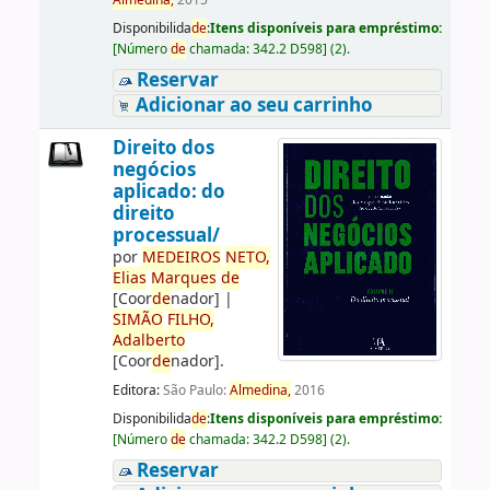
Almedina,
2015
Disponibilida
de
:
Itens disponíveis para empréstimo:
[
Número
de
chamada:
342.2 D598
]
(2).
Reservar
Adicionar ao seu carrinho
Direito dos
negócios
aplicado: do
direito
processual/
por
ME
DE
IROS
NETO,
Elias
Marques
de
[Coor
de
nador]
|
SIMÃO
FILHO,
Adalberto
[Coor
de
nador]
.
Editora:
São Paulo:
Almedina,
2016
Disponibilida
de
:
Itens disponíveis para empréstimo:
[
Número
de
chamada:
342.2 D598
]
(2).
Reservar