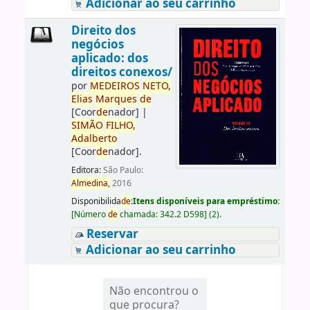
Adicionar ao seu carrinho
Direito dos
negócios
aplicado: dos
direitos conexos/
por
ME
DE
IROS
NETO,
Elias
Marques
de
[Coor
de
nador]
|
SIMÃO
FILHO,
Adalberto
[Coor
de
nador]
.
Editora:
São Paulo:
Almedina,
2016
Disponibilida
de
:
Itens disponíveis para empréstimo:
[
Número
de
chamada:
342.2 D598
]
(2).
Reservar
Adicionar ao seu carrinho
Não encontrou o
que procura?