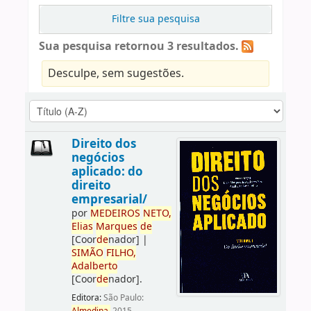
Filtre sua pesquisa
Sua pesquisa retornou 3 resultados.
Desculpe, sem sugestões.
Direito dos
negócios
aplicado: do
direito
empresarial/
por
ME
DE
IROS
NETO,
Elias
Marques
de
[Coor
de
nador]
|
SIMÃO
FILHO,
Adalberto
[Coor
de
nador]
.
Editora:
São Paulo: