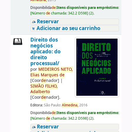
Almedina,
2015
Disponibilida
de
:
Itens disponíveis para empréstimo:
[
Número
de
chamada:
342.2 D598
]
(2).
Reservar
Adicionar ao seu carrinho
Direito dos
negócios
aplicado: do
direito
processual/
por
ME
DE
IROS
NETO,
Elias
Marques
de
[Coor
de
nador]
|
SIMÃO
FILHO,
Adalberto
[Coor
de
nador]
.
Editora:
São Paulo:
Almedina,
2016
Disponibilida
de
:
Itens disponíveis para empréstimo:
[
Número
de
chamada:
342.2 D598
]
(2).
Reservar