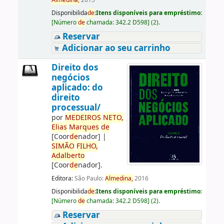
Almedina,
2015
Disponibilida
de
:
Itens disponíveis para empréstimo:
[
Número
de
chamada:
342.2 D598
]
(2).
Reservar
Adicionar ao seu carrinho
Direito dos
negócios
aplicado: do
direito
processual/
por
ME
DE
IROS
NETO,
Elias
Marques
de
[Coor
de
nador]
|
SIMÃO
FILHO,
Adalberto
[Coor
de
nador]
.
Editora:
São Paulo:
Almedina,
2016
Disponibilida
de
:
Itens disponíveis para empréstimo:
[
Número
de
chamada:
342.2 D598
]
(2).
Reservar