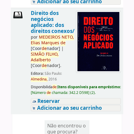
Adicionar ao seu carrinho
Direito dos
negócios
aplicado: dos
direitos conexos/
por
ME
DE
IROS
NETO,
Elias
Marques
de
[Coor
de
nador]
|
SIMÃO
FILHO,
Adalberto
[Coor
de
nador]
.
Editora:
São Paulo:
Almedina,
2016
Disponibilida
de
:
Itens disponíveis para empréstimo:
[
Número
de
chamada:
342.2 D598
]
(2).
Reservar
Adicionar ao seu carrinho
Não encontrou o
que procura?