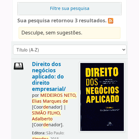
Filtre sua pesquisa
Sua pesquisa retornou 3 resultados.
Desculpe, sem sugestões.
Direito dos
negócios
aplicado: do
direito
empresarial/
por
ME
DE
IROS
NETO,
Elias
Marques
de
[Coor
de
nador]
|
SIMÃO
FILHO,
Adalberto
[Coor
de
nador]
.
Editora:
São Paulo: