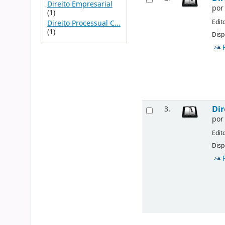
Direito Empresarial
po
(1)
Edit
Direito Processual C...
(1)
Disp
Dir
3.
po
Edit
Disp