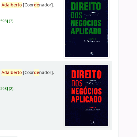
,
Adalberto
[Coor
de
nador]
.
D598
]
(2).
,
Adalberto
[Coor
de
nador]
.
D598
]
(2).