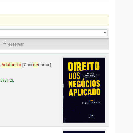
,
Adalberto
[Coor
de
nador]
.
D598
]
(2).