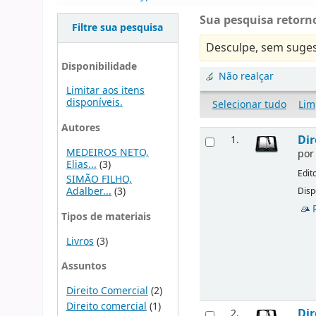
Sua pesquisa retorno
Filtre sua pesquisa
Desculpe, sem suges
Disponibilidade
Não realçar
Limitar aos itens
disponíveis.
Selecionar tudo
Lim
Autores
Dir
1.
MEDEIROS NETO,
po
Elias...
(3)
Edit
SIMÃO FILHO,
Adalber...
(3)
Disp
Tipos de materiais
Livros
(3)
Assuntos
Direito Comercial
(2)
Direito comercial
(1)
Dir
2.