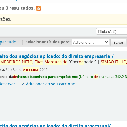
u 3 resultados.
tões.
par tudo
|
Selecionar títulos para:
eito dos negócios aplicado: do direito empresarial/
r
ME
DE
IROS
NETO,
Elias
Marques
de
[Coor
de
nador]
|
SIMÃO
FILHO
ora:
São Paulo:
Almedina,
2015
onibilida
de
:
Itens disponíveis para empréstimo:
[
Número
de
chamada:
342.2 
Reservar
Adicionar ao seu carrinho
eito dos negócios aplicado: do direito processual/