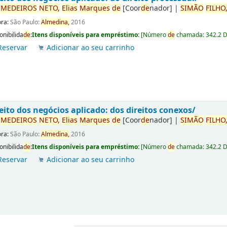
r
ME
DE
IROS
NETO,
Elias
Marques
de
[Coor
de
nador]
|
SIMÃO
FILHO
ora:
São Paulo:
Almedina,
2016
onibilida
de
:
Itens disponíveis para empréstimo:
[
Número
de
chamada:
342.2 
Reservar
Adicionar ao seu carrinho
eito dos negócios aplicado: dos direitos conexos/
r
ME
DE
IROS
NETO,
Elias
Marques
de
[Coor
de
nador]
|
SIMÃO
FILHO
ora:
São Paulo:
Almedina,
2016
onibilida
de
:
Itens disponíveis para empréstimo:
[
Número
de
chamada:
342.2 
Reservar
Adicionar ao seu carrinho