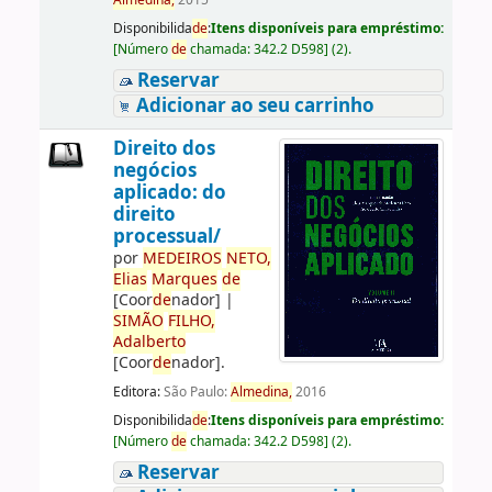
Almedina,
2015
Disponibilida
de
:
Itens disponíveis para empréstimo:
[
Número
de
chamada:
342.2 D598
]
(2).
Reservar
Adicionar ao seu carrinho
Direito dos
negócios
aplicado: do
direito
processual/
por
ME
DE
IROS
NETO,
Elias
Marques
de
[Coor
de
nador]
|
SIMÃO
FILHO,
Adalberto
[Coor
de
nador]
.
Editora:
São Paulo:
Almedina,
2016
Disponibilida
de
:
Itens disponíveis para empréstimo:
[
Número
de
chamada:
342.2 D598
]
(2).
Reservar