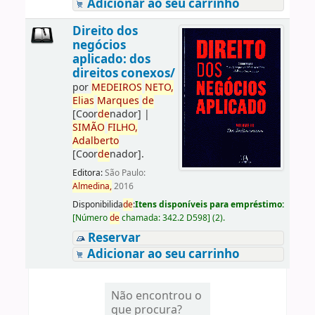
Adicionar ao seu carrinho
Direito dos
negócios
aplicado: dos
direitos conexos/
por
ME
DE
IROS
NETO,
Elias
Marques
de
[Coor
de
nador]
|
SIMÃO
FILHO,
Adalberto
[Coor
de
nador]
.
Editora:
São Paulo:
Almedina,
2016
Disponibilida
de
:
Itens disponíveis para empréstimo:
[
Número
de
chamada:
342.2 D598
]
(2).
Reservar
Adicionar ao seu carrinho
Não encontrou o
que procura?