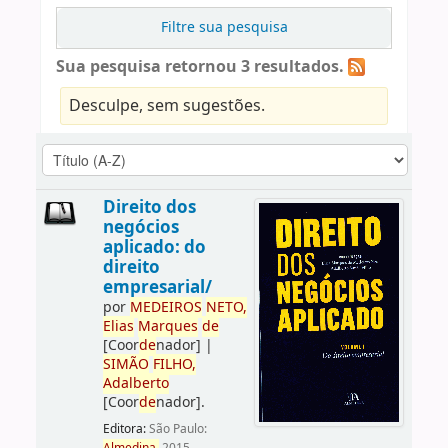
Filtre sua pesquisa
Sua pesquisa retornou 3 resultados.
Desculpe, sem sugestões.
Direito dos
negócios
aplicado: do
direito
empresarial/
por
ME
DE
IROS
NETO,
Elias
Marques
de
[Coor
de
nador]
|
SIMÃO
FILHO,
Adalberto
[Coor
de
nador]
.
Editora:
São Paulo: