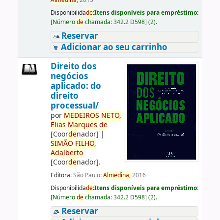
Almedina,
2015
Disponibilida
de
:
Itens disponíveis para empréstimo:
[
Número
de
chamada:
342.2 D598
]
(2).
Reservar
Adicionar ao seu carrinho
Direito dos
negócios
aplicado: do
direito
processual/
por
ME
DE
IROS
NETO,
Elias
Marques
de
[Coor
de
nador]
|
SIMÃO
FILHO,
Adalberto
[Coor
de
nador]
.
Editora:
São Paulo:
Almedina,
2016
Disponibilida
de
:
Itens disponíveis para empréstimo:
[
Número
de
chamada:
342.2 D598
]
(2).
Reservar