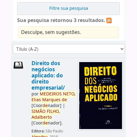
Filtre sua pesquisa
Sua pesquisa retornou 3 resultados.
Desculpe, sem sugestões.
Direito dos
negócios
aplicado: do
direito
empresarial/
por
ME
DE
IROS
NETO,
Elias
Marques
de
[Coor
de
nador]
|
SIMÃO
FILHO,
Adalberto
[Coor
de
nador]
.
Editora:
São Paulo: