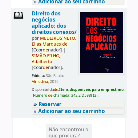
Adicionar ao seu carrinho
Direito dos
negócios
aplicado: dos
direitos conexos/
por
ME
DE
IROS
NETO,
Elias
Marques
de
[Coor
de
nador]
|
SIMÃO
FILHO,
Adalberto
[Coor
de
nador]
.
Editora:
São Paulo:
Almedina,
2016
Disponibilida
de
:
Itens disponíveis para empréstimo:
[
Número
de
chamada:
342.2 D598
]
(2).
Reservar
Adicionar ao seu carrinho
Não encontrou o
que procura?