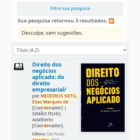
Filtre sua pesquisa
Sua pesquisa retornou 3 resultados.
Desculpe, sem sugestões.
Direito dos
negócios
aplicado: do
direito
empresarial/
por
ME
DE
IROS
NETO,
Elias
Marques
de
[Coor
de
nador]
|
SIMÃO FILHO,
Adalberto
[Coor
de
nador]
.
Editora:
São Paulo: