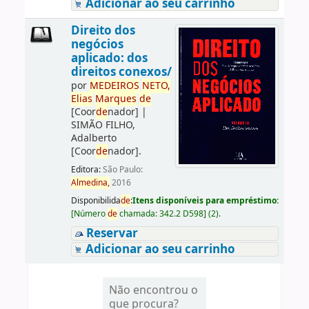
Adicionar ao seu carrinho
Direito dos
negócios
aplicado: dos
direitos conexos/
por
ME
DE
IROS
NETO,
Elias
Marques
de
[Coor
de
nador]
|
SIMÃO FILHO,
Adalberto
[Coor
de
nador]
.
Editora:
São Paulo:
Almedina,
2016
Disponibilida
de
:
Itens disponíveis para empréstimo:
[
Número
de
chamada:
342.2 D598
]
(2).
Reservar
Adicionar ao seu carrinho
Não encontrou o
que procura?