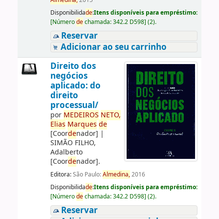
Almedina,
2015
Disponibilida
de
:
Itens disponíveis para empréstimo:
[
Número
de
chamada:
342.2 D598
]
(2).
Reservar
Adicionar ao seu carrinho
Direito dos
negócios
aplicado: do
direito
processual/
por
ME
DE
IROS
NETO,
Elias
Marques
de
[Coor
de
nador]
|
SIMÃO FILHO,
Adalberto
[Coor
de
nador]
.
Editora:
São Paulo:
Almedina,
2016
Disponibilida
de
:
Itens disponíveis para empréstimo:
[
Número
de
chamada:
342.2 D598
]
(2).
Reservar