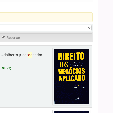
 Adalberto
[Coor
de
nador]
.
D598
]
(2).