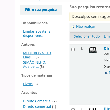
Sua pesquisa retorno
Filtre sua pesquisa
Desculpe, sem suges
Disponibilidade
Não realçar
Limitar aos itens
disponíveis.
Selecionar tudo
Lim
Autores
Dir
1.
MEDEIROS NETO,
po
Elias...
(3)
Edit
SIMÃO FILHO,
Adalber...
(3)
Disp
Tipos de materiais
Livros
(3)
Assuntos
Direito Comercial
(2)
Direito comercial
(1)
Dir
2.