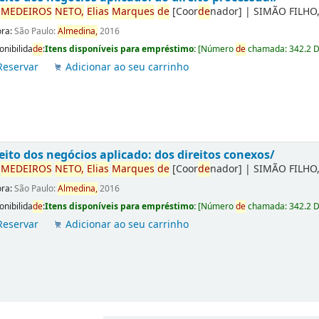
r
ME
DE
IROS
NETO,
Elias
Marques
de
[Coor
de
nador]
|
SIMÃO FILHO,
ora:
São Paulo:
Almedina,
2016
onibilida
de
:
Itens disponíveis para empréstimo:
[
Número
de
chamada:
342.2 
Reservar
Adicionar ao seu carrinho
eito dos negócios aplicado: dos direitos conexos/
r
ME
DE
IROS
NETO,
Elias
Marques
de
[Coor
de
nador]
|
SIMÃO FILHO,
ora:
São Paulo:
Almedina,
2016
onibilida
de
:
Itens disponíveis para empréstimo:
[
Número
de
chamada:
342.2 
Reservar
Adicionar ao seu carrinho