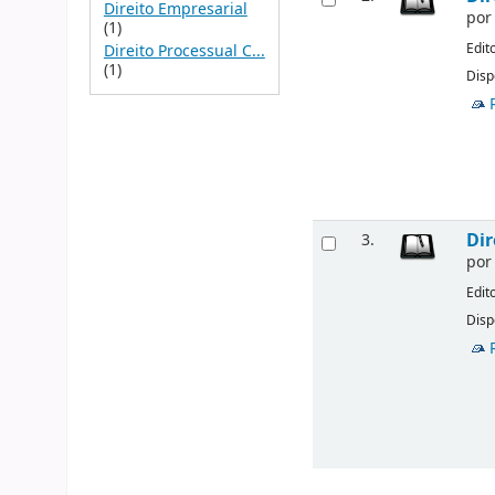
Direito Empresarial
po
(1)
Edit
Direito Processual C...
(1)
Disp
Dir
3.
po
Edit
Disp