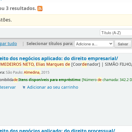
u 3 resultados.
tões.
par tudo
|
Selecionar títulos para:
eito dos negócios aplicado: do direito empresarial/
r
ME
DE
IROS
NETO,
Elias
Marques
de
[Coor
de
nador]
|
SIMÃO FILHO,
ora:
São Paulo:
Almedina,
2015
onibilida
de
:
Itens disponíveis para empréstimo:
[
Número
de
chamada:
342.2 
Reservar
Adicionar ao seu carrinho
eito dos negócios aplicado: do direito processual/