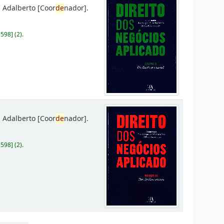
 Adalberto
[Coor
de
nador]
.
D598
]
(2).
 Adalberto
[Coor
de
nador]
.
D598
]
(2).