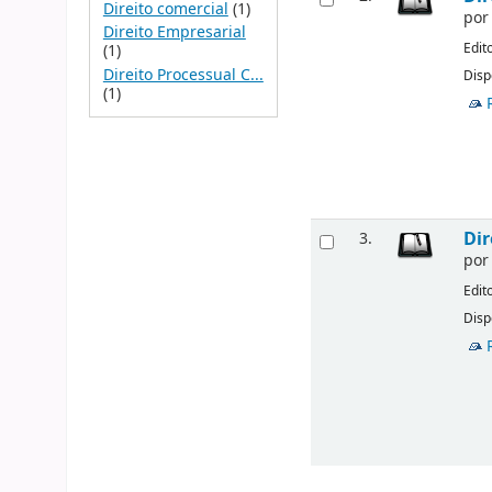
Direito comercial
(1)
po
Direito Empresarial
Edit
(1)
Direito Processual C...
Disp
(1)
Dir
3.
po
Edit
Disp