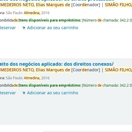
r
ME
DE
IROS
NETO,
Elias
Marques
de
[Coor
de
nador]
|
SIMÃO
FILHO
ora:
São Paulo:
Almedina,
2016
onibilida
de
:
Itens disponíveis para empréstimo:
[
Número
de
chamada:
342.2 
Reservar
Adicionar ao seu carrinho
eito dos negócios aplicado: dos direitos conexos/
r
ME
DE
IROS
NETO,
Elias
Marques
de
[Coor
de
nador]
|
SIMÃO
FILHO
ora:
São Paulo:
Almedina,
2016
onibilida
de
:
Itens disponíveis para empréstimo:
[
Número
de
chamada:
342.2 
Reservar
Adicionar ao seu carrinho