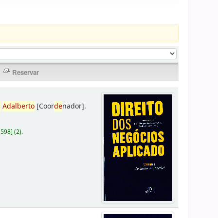
,
Adalberto
[Coor
de
nador]
.
D598
]
(2).