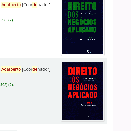
,
Adalberto
[Coor
de
nador]
.
D598
]
(2).
,
Adalberto
[Coor
de
nador]
.
D598
]
(2).