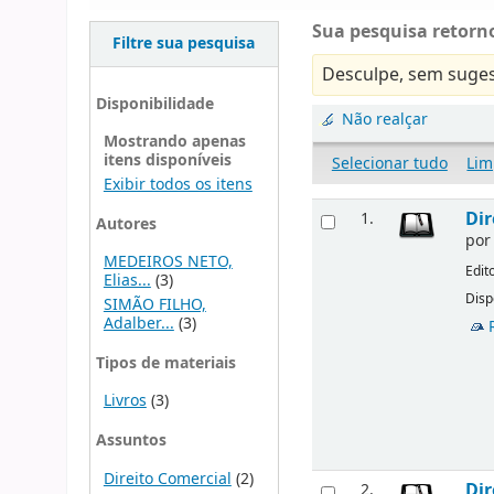
Sua pesquisa retorno
Filtre sua pesquisa
Desculpe, sem suges
Disponibilidade
Não realçar
Mostrando apenas
itens disponíveis
Selecionar tudo
Lim
Exibir todos os itens
Dir
1.
Autores
po
MEDEIROS NETO,
Edit
Elias...
(3)
Disp
SIMÃO FILHO,
Adalber...
(3)
Tipos de materiais
Livros
(3)
Assuntos
Direito Comercial
(2)
Dir
2.