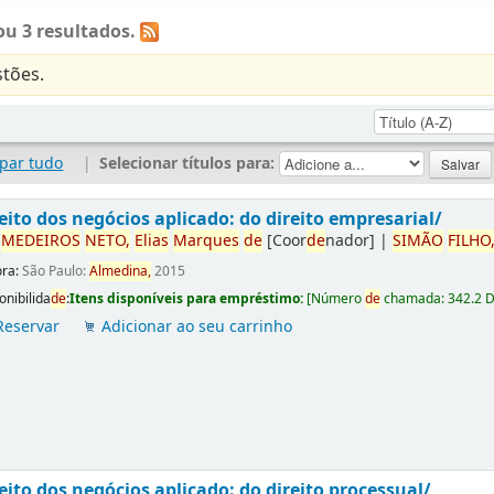
u 3 resultados.
tões.
par tudo
|
Selecionar títulos para:
eito dos negócios aplicado: do direito empresarial/
r
ME
DE
IROS
NETO,
Elias
Marques
de
[Coor
de
nador]
|
SIMÃO
FILHO
ora:
São Paulo:
Almedina,
2015
onibilida
de
:
Itens disponíveis para empréstimo:
[
Número
de
chamada:
342.2 
Reservar
Adicionar ao seu carrinho
eito dos negócios aplicado: do direito processual/