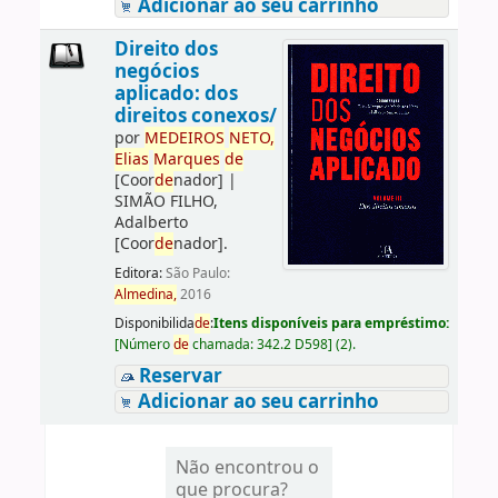
Adicionar ao seu carrinho
Direito dos
negócios
aplicado: dos
direitos conexos/
por
ME
DE
IROS
NETO,
Elias
Marques
de
[Coor
de
nador]
|
SIMÃO FILHO,
Adalberto
[Coor
de
nador]
.
Editora:
São Paulo:
Almedina,
2016
Disponibilida
de
:
Itens disponíveis para empréstimo:
[
Número
de
chamada:
342.2 D598
]
(2).
Reservar
Adicionar ao seu carrinho
Não encontrou o
que procura?