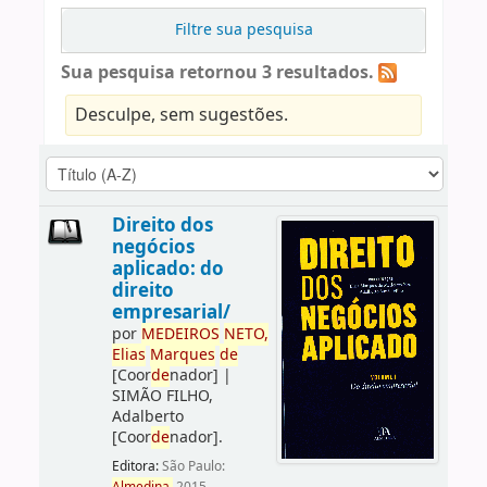
Filtre sua pesquisa
Sua pesquisa retornou 3 resultados.
Desculpe, sem sugestões.
Direito dos
negócios
aplicado: do
direito
empresarial/
por
ME
DE
IROS
NETO,
Elias
Marques
de
[Coor
de
nador]
|
SIMÃO FILHO,
Adalberto
[Coor
de
nador]
.
Editora:
São Paulo: