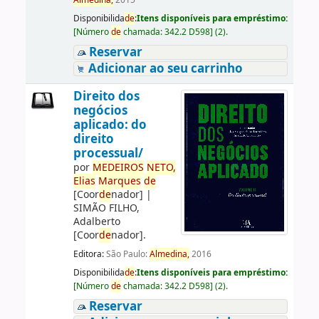
Almedina,
2015
Disponibilida
de
:
Itens disponíveis para empréstimo:
[
Número
de
chamada:
342.2 D598
]
(2).
Reservar
Adicionar ao seu carrinho
Direito dos
negócios
aplicado: do
direito
processual/
por
ME
DE
IROS
NETO,
Elias
Marques
de
[Coor
de
nador]
|
SIMÃO FILHO,
Adalberto
[Coor
de
nador]
.
Editora:
São Paulo:
Almedina,
2016
Disponibilida
de
:
Itens disponíveis para empréstimo:
[
Número
de
chamada:
342.2 D598
]
(2).
Reservar