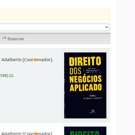
 Adalberto
[Coor
de
nador]
.
D598
]
(2).
 Adalberto
[Coor
de
nador]
.