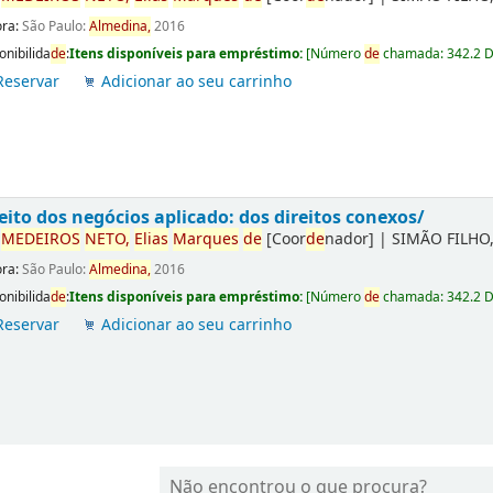
ora:
São Paulo:
Almedina,
2016
onibilida
de
:
Itens disponíveis para empréstimo:
[
Número
de
chamada:
342.2 
Reservar
Adicionar ao seu carrinho
eito dos negócios aplicado: dos direitos conexos/
r
ME
DE
IROS
NETO,
Elias
Marques
de
[Coor
de
nador]
|
SIMÃO FILHO,
ora:
São Paulo:
Almedina,
2016
onibilida
de
:
Itens disponíveis para empréstimo:
[
Número
de
chamada:
342.2 
Reservar
Adicionar ao seu carrinho
Não encontrou o que procura?