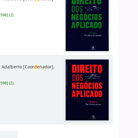
D598
]
(2).
 Adalberto
[Coor
de
nador]
.
D598
]
(2).