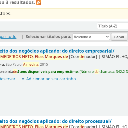
u 3 resultados.
tões.
par tudo
|
Selecionar títulos para:
eito dos negócios aplicado: do direito empresarial/
r
ME
DE
IROS
NETO,
Elias
Marques
de
[Coor
de
nador]
|
SIMÃO FILHO,
ora:
São Paulo:
Almedina,
2015
onibilida
de
:
Itens disponíveis para empréstimo:
[
Número
de
chamada:
342.2 
Reservar
Adicionar ao seu carrinho
eito dos negócios aplicado: do direito processual/
r
ME
DE
IROS
NETO,
Elias
Marques
de
[Coor
de
nador]
|
SIMÃO FILHO,