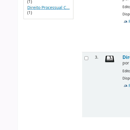
(1)
Edit
Direito Processual C...
(1)
Disp
Dir
3.
po
Edit
Disp