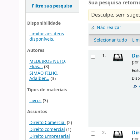
Sua pesquisa retorno
Filtre sua pesquisa
Desculpe, sem suges
Disponibilidade
Não realçar
Limitar aos itens
disponíveis.
Selecionar tudo
Lim
Autores
Dir
1.
MEDEIROS NETO,
po
Elias...
(3)
Edit
SIMÃO FILHO,
Adalber...
(3)
Disp
Tipos de materiais
Livros
(3)
Assuntos
Direito Comercial
(2)
Direito comercial
(1)
Dir
2.
Direito Empresarial
po