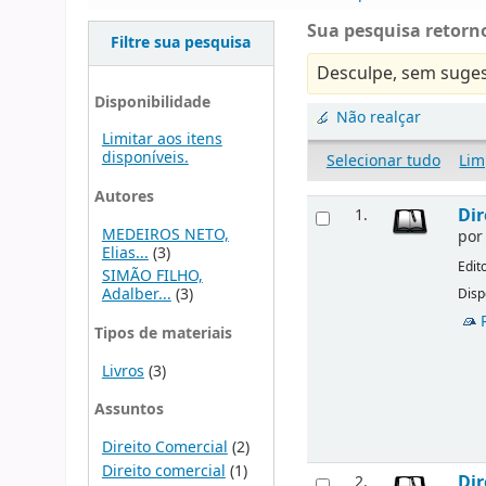
Sua pesquisa retorno
Filtre sua pesquisa
Desculpe, sem suges
Disponibilidade
Não realçar
Limitar aos itens
disponíveis.
Selecionar tudo
Lim
Autores
Dir
1.
MEDEIROS NETO,
po
Elias...
(3)
Edit
SIMÃO FILHO,
Adalber...
(3)
Disp
Tipos de materiais
Livros
(3)
Assuntos
Direito Comercial
(2)
Direito comercial
(1)
Dir
2.