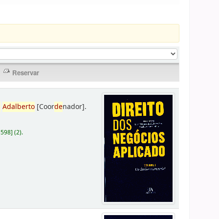
,
Adalberto
[Coor
de
nador]
.
D598
]
(2).