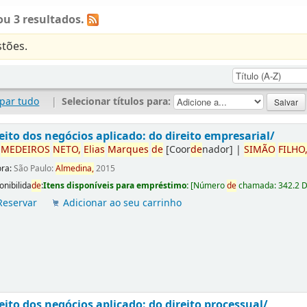
u 3 resultados.
tões.
par tudo
|
Selecionar títulos para:
eito dos negócios aplicado: do direito empresarial/
r
ME
DE
IROS
NETO,
Elias
Marques
de
[Coor
de
nador]
|
SIMÃO
FILHO
ora:
São Paulo:
Almedina,
2015
onibilida
de
:
Itens disponíveis para empréstimo:
[
Número
de
chamada:
342.2 
Reservar
Adicionar ao seu carrinho
eito dos negócios aplicado: do direito processual/