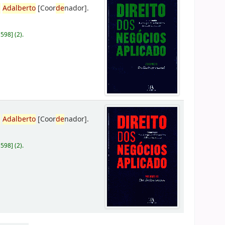
,
Adalberto
[Coor
de
nador]
.
D598
]
(2).
,
Adalberto
[Coor
de
nador]
.
D598
]
(2).