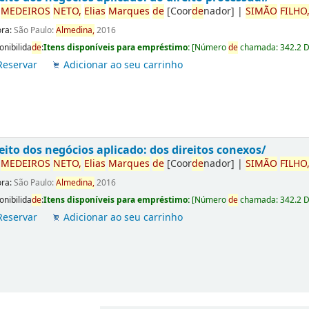
r
ME
DE
IROS
NETO,
Elias
Marques
de
[Coor
de
nador]
|
SIMÃO
FILHO
ora:
São Paulo:
Almedina,
2016
onibilida
de
:
Itens disponíveis para empréstimo:
[
Número
de
chamada:
342.2 
Reservar
Adicionar ao seu carrinho
eito dos negócios aplicado: dos direitos conexos/
r
ME
DE
IROS
NETO,
Elias
Marques
de
[Coor
de
nador]
|
SIMÃO
FILHO
ora:
São Paulo:
Almedina,
2016
onibilida
de
:
Itens disponíveis para empréstimo:
[
Número
de
chamada:
342.2 
Reservar
Adicionar ao seu carrinho