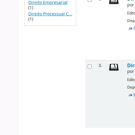
Direito Empresarial
po
(1)
Edit
Direito Processual C...
(1)
Disp
Dir
3.
po
Edit
Disp