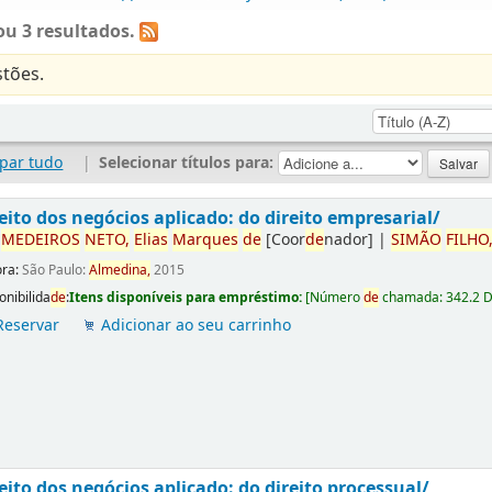
u 3 resultados.
tões.
par tudo
|
Selecionar títulos para:
eito dos negócios aplicado: do direito empresarial/
r
ME
DE
IROS
NETO,
Elias
Marques
de
[Coor
de
nador]
|
SIMÃO
FILHO
ora:
São Paulo:
Almedina,
2015
onibilida
de
:
Itens disponíveis para empréstimo:
[
Número
de
chamada:
342.2 
Reservar
Adicionar ao seu carrinho
eito dos negócios aplicado: do direito processual/