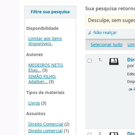
Sua pesquisa retorno
Filtre sua pesquisa
Desculpe, sem suges
Disponibilidade
Não realçar
Limitar aos itens
disponíveis.
Selecionar tudo
Lim
Autores
Dir
1.
MEDEIROS NETO,
po
Elias...
(3)
Edit
SIMÃO FILHO,
Adalber...
(3)
Disp
Tipos de materiais
Livros
(3)
Assuntos
Direito Comercial
(2)
Direito comercial
(1)
Dir
2.