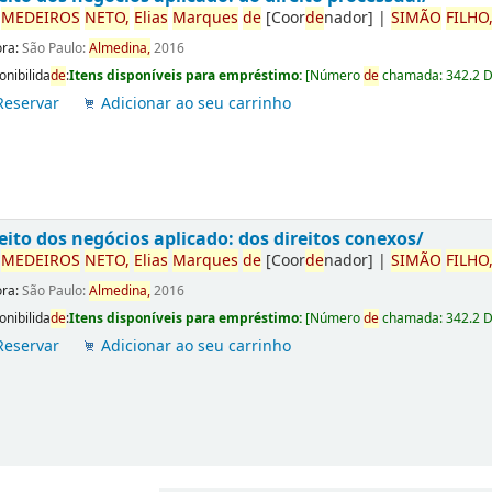
r
ME
DE
IROS
NETO,
Elias
Marques
de
[Coor
de
nador]
|
SIMÃO
FILHO
ora:
São Paulo:
Almedina,
2016
onibilida
de
:
Itens disponíveis para empréstimo:
[
Número
de
chamada:
342.2 
Reservar
Adicionar ao seu carrinho
eito dos negócios aplicado: dos direitos conexos/
r
ME
DE
IROS
NETO,
Elias
Marques
de
[Coor
de
nador]
|
SIMÃO
FILHO
ora:
São Paulo:
Almedina,
2016
onibilida
de
:
Itens disponíveis para empréstimo:
[
Número
de
chamada:
342.2 
Reservar
Adicionar ao seu carrinho