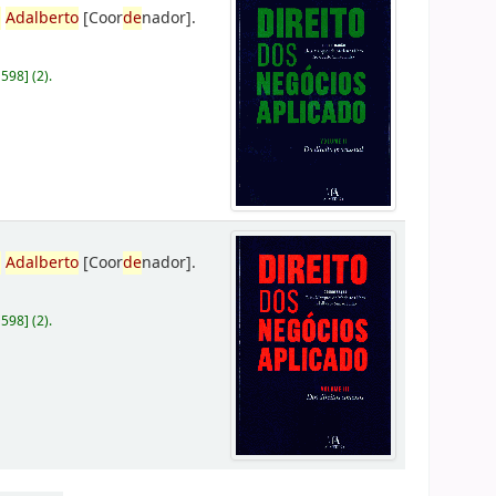
,
Adalberto
[Coor
de
nador]
.
D598
]
(2).
,
Adalberto
[Coor
de
nador]
.
D598
]
(2).