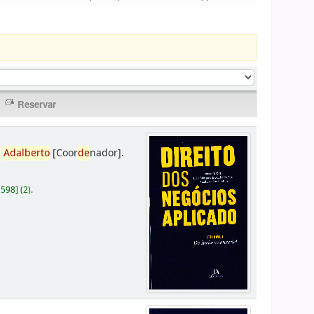
,
Adalberto
[Coor
de
nador]
.
D598
]
(2).