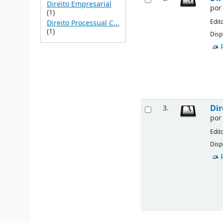
Direito Empresarial
po
(1)
Edit
Direito Processual C...
(1)
Disp
Dir
3.
po
Edit
Disp