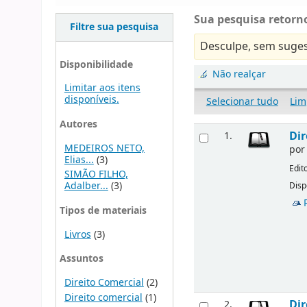
Sua pesquisa retorno
Filtre sua pesquisa
Desculpe, sem suges
Disponibilidade
Não realçar
Limitar aos itens
disponíveis.
Selecionar tudo
Lim
Autores
Dir
1.
MEDEIROS NETO,
po
Elias...
(3)
Edit
SIMÃO FILHO,
Adalber...
(3)
Disp
Tipos de materiais
Livros
(3)
Assuntos
Direito Comercial
(2)
Direito comercial
(1)
Dir
2.