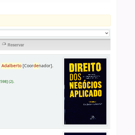
,
Adalberto
[Coor
de
nador]
.
D598
]
(2).