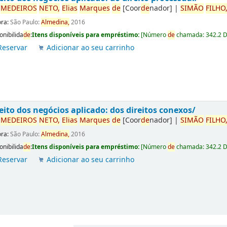
r
ME
DE
IROS
NETO,
Elias
Marques
de
[Coor
de
nador]
|
SIMÃO
FILHO
ora:
São Paulo:
Almedina,
2016
onibilida
de
:
Itens disponíveis para empréstimo:
[
Número
de
chamada:
342.2 
Reservar
Adicionar ao seu carrinho
eito dos negócios aplicado: dos direitos conexos/
r
ME
DE
IROS
NETO,
Elias
Marques
de
[Coor
de
nador]
|
SIMÃO
FILHO
ora:
São Paulo:
Almedina,
2016
onibilida
de
:
Itens disponíveis para empréstimo:
[
Número
de
chamada:
342.2 
Reservar
Adicionar ao seu carrinho