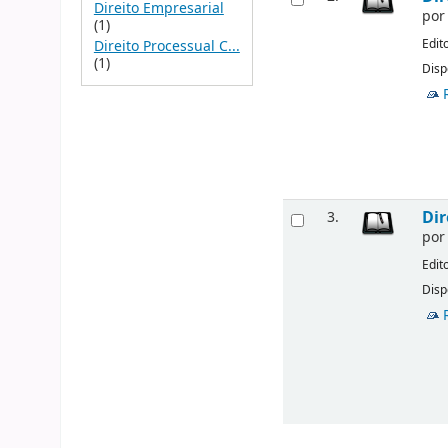
Direito Empresarial
po
(1)
Edit
Direito Processual C...
(1)
Disp
Dir
3.
po
Edit
Disp