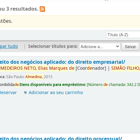
u 3 resultados.
tões.
par tudo
|
Selecionar títulos para:
eito dos negócios aplicado: do direito empresarial/
r
ME
DE
IROS
NETO,
Elias
Marques
de
[Coor
de
nador]
|
SIMÃO
FILHO
ora:
São Paulo:
Almedina,
2015
onibilida
de
:
Itens disponíveis para empréstimo:
[
Número
de
chamada:
342.2 
Reservar
Adicionar ao seu carrinho
eito dos negócios aplicado: do direito processual/