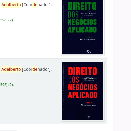
,
Adalberto
[Coor
de
nador]
.
D598
]
(2).
,
Adalberto
[Coor
de
nador]
.
D598
]
(2).