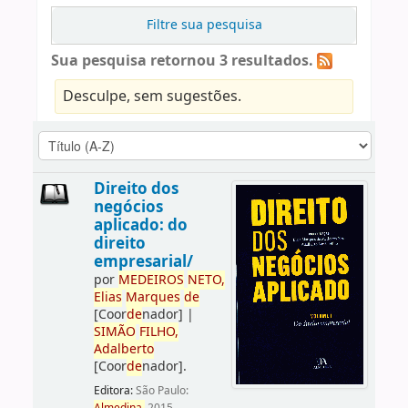
Filtre sua pesquisa
Sua pesquisa retornou 3 resultados.
Desculpe, sem sugestões.
Direito dos
negócios
aplicado: do
direito
empresarial/
por
ME
DE
IROS
NETO,
Elias
Marques
de
[Coor
de
nador]
|
SIMÃO
FILHO,
Adalberto
[Coor
de
nador]
.
Editora:
São Paulo: