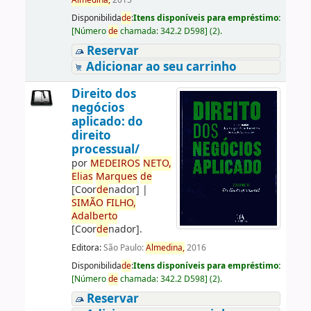
Almedina,
2015
Disponibilida
de
:
Itens disponíveis para empréstimo:
[
Número
de
chamada:
342.2 D598
]
(2).
Reservar
Adicionar ao seu carrinho
Direito dos
negócios
aplicado: do
direito
processual/
por
ME
DE
IROS
NETO,
Elias
Marques
de
[Coor
de
nador]
|
SIMÃO
FILHO,
Adalberto
[Coor
de
nador]
.
Editora:
São Paulo:
Almedina,
2016
Disponibilida
de
:
Itens disponíveis para empréstimo:
[
Número
de
chamada:
342.2 D598
]
(2).
Reservar