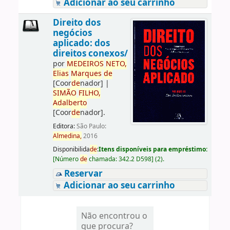
Adicionar ao seu carrinho
Direito dos
negócios
aplicado: dos
direitos conexos/
por
ME
DE
IROS
NETO,
Elias
Marques
de
[Coor
de
nador]
|
SIMÃO
FILHO,
Adalberto
[Coor
de
nador]
.
Editora:
São Paulo:
Almedina,
2016
Disponibilida
de
:
Itens disponíveis para empréstimo:
[
Número
de
chamada:
342.2 D598
]
(2).
Reservar
Adicionar ao seu carrinho
Não encontrou o
que procura?