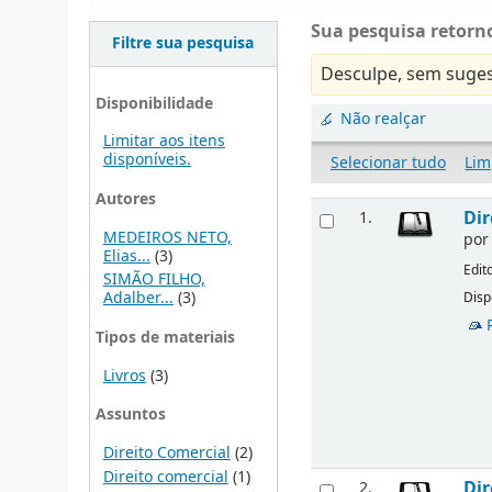
Sua pesquisa retorno
Filtre sua pesquisa
Desculpe, sem suges
Disponibilidade
Não realçar
Limitar aos itens
disponíveis.
Selecionar tudo
Lim
Autores
Dir
1.
MEDEIROS NETO,
po
Elias...
(3)
Edit
SIMÃO FILHO,
Adalber...
(3)
Disp
Tipos de materiais
Livros
(3)
Assuntos
Direito Comercial
(2)
Direito comercial
(1)
Dir
2.