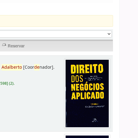
,
Adalberto
[Coor
de
nador]
.
D598
]
(2).