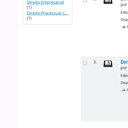
Direito Empresarial
po
(1)
Edit
Direito Processual C...
(1)
Disp
Dir
3.
po
Edit
Disp