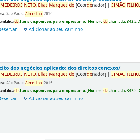
r
ME
DE
IROS
NETO,
Elias
Marques
de
[Coor
de
nador]
|
SIMÃO
FILHO
ora:
São Paulo:
Almedina,
2016
onibilida
de
:
Itens disponíveis para empréstimo:
[
Número
de
chamada:
342.2 
Reservar
Adicionar ao seu carrinho
eito dos negócios aplicado: dos direitos conexos/
r
ME
DE
IROS
NETO,
Elias
Marques
de
[Coor
de
nador]
|
SIMÃO
FILHO
ora:
São Paulo:
Almedina,
2016
onibilida
de
:
Itens disponíveis para empréstimo:
[
Número
de
chamada:
342.2 
Reservar
Adicionar ao seu carrinho