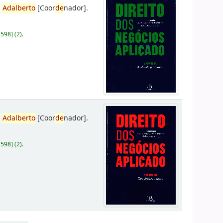
,
Adalberto
[Coor
de
nador]
.
D598
]
(2).
,
Adalberto
[Coor
de
nador]
.
D598
]
(2).