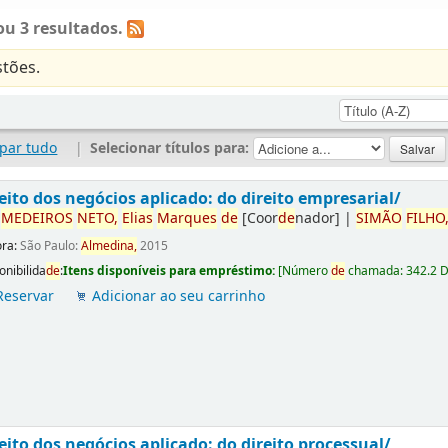
u 3 resultados.
tões.
par tudo
|
Selecionar títulos para:
eito dos negócios aplicado: do direito empresarial/
r
ME
DE
IROS
NETO,
Elias
Marques
de
[Coor
de
nador]
|
SIMÃO
FILHO
ora:
São Paulo:
Almedina,
2015
onibilida
de
:
Itens disponíveis para empréstimo:
[
Número
de
chamada:
342.2 
Reservar
Adicionar ao seu carrinho
eito dos negócios aplicado: do direito processual/