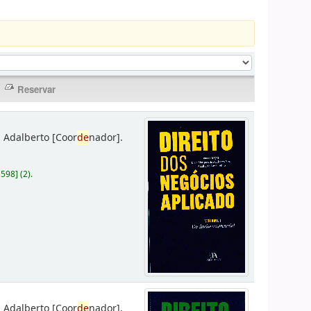
 Adalberto
[Coor
de
nador]
.
D598
]
(2).
 Adalberto
[Coor
de
nador]
.