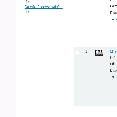
(1)
Edit
Direito Processual C...
(1)
Disp
Dir
3.
po
Edit
Disp