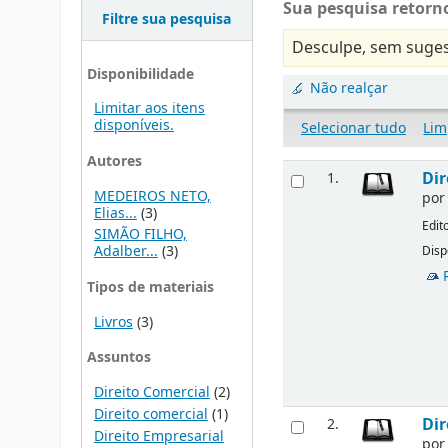
Sua pesquisa retorno
Filtre sua pesquisa
Desculpe, sem suges
Disponibilidade
Não realçar
Limitar aos itens
disponíveis.
Selecionar tudo
Lim
Autores
Dir
1.
MEDEIROS NETO,
po
Elias...
(3)
Edit
SIMÃO FILHO,
Adalber...
(3)
Disp
Tipos de materiais
Livros
(3)
Assuntos
Direito Comercial
(2)
Direito comercial
(1)
Dir
2.
Direito Empresarial
po