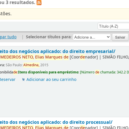
u 3 resultados.
tões.
par tudo
|
Selecionar títulos para:
eito dos negócios aplicado: do direito empresarial/
r
ME
DE
IROS
NETO,
Elias
Marques
de
[Coor
de
nador]
|
SIMÃO FILHO,
ora:
São Paulo:
Almedina,
2015
onibilida
de
:
Itens disponíveis para empréstimo:
[
Número
de
chamada:
342.2 
Reservar
Adicionar ao seu carrinho
eito dos negócios aplicado: do direito processual/
r
ME
DE
IROS
NETO,
Elias
Marques
de
[Coor
de
nador]
|
SIMÃO FILHO,