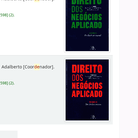
D598
]
(2).
 Adalberto
[Coor
de
nador]
.
D598
]
(2).