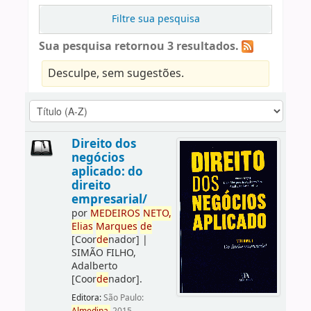
Filtre sua pesquisa
Sua pesquisa retornou 3 resultados.
Desculpe, sem sugestões.
Direito dos
negócios
aplicado: do
direito
empresarial/
por
ME
DE
IROS
NETO,
Elias
Marques
de
[Coor
de
nador]
|
SIMÃO FILHO,
Adalberto
[Coor
de
nador]
.
Editora:
São Paulo: