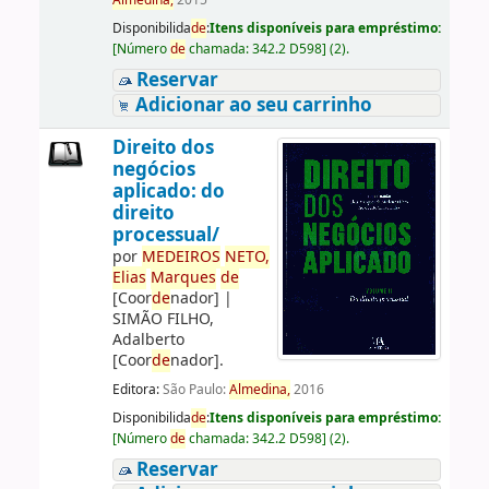
Almedina,
2015
Disponibilida
de
:
Itens disponíveis para empréstimo:
[
Número
de
chamada:
342.2 D598
]
(2).
Reservar
Adicionar ao seu carrinho
Direito dos
negócios
aplicado: do
direito
processual/
por
ME
DE
IROS
NETO,
Elias
Marques
de
[Coor
de
nador]
|
SIMÃO FILHO,
Adalberto
[Coor
de
nador]
.
Editora:
São Paulo:
Almedina,
2016
Disponibilida
de
:
Itens disponíveis para empréstimo:
[
Número
de
chamada:
342.2 D598
]
(2).
Reservar