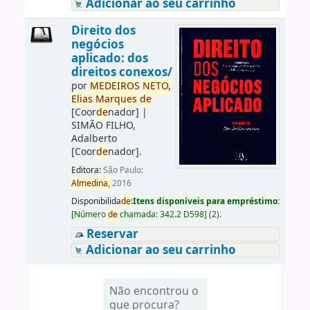
Adicionar ao seu carrinho
Direito dos
negócios
aplicado: dos
direitos conexos/
por
ME
DE
IROS
NETO,
Elias
Marques
de
[Coor
de
nador]
|
SIMÃO FILHO,
Adalberto
[Coor
de
nador]
.
Editora:
São Paulo:
Almedina,
2016
Disponibilida
de
:
Itens disponíveis para empréstimo:
[
Número
de
chamada:
342.2 D598
]
(2).
Reservar
Adicionar ao seu carrinho
Não encontrou o
que procura?