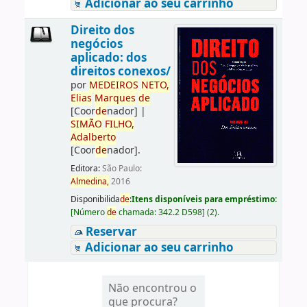
Adicionar ao seu carrinho
Direito dos
negócios
aplicado: dos
direitos conexos/
por
ME
DE
IROS
NETO,
Elias
Marques
de
[Coor
de
nador]
|
SIMÃO
FILHO,
Adalberto
[Coor
de
nador]
.
Editora:
São Paulo:
Almedina,
2016
Disponibilida
de
:
Itens disponíveis para empréstimo:
[
Número
de
chamada:
342.2 D598
]
(2).
Reservar
Adicionar ao seu carrinho
Não encontrou o
que procura?