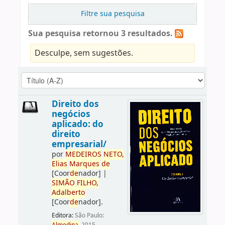
Filtre sua pesquisa
Sua pesquisa retornou 3 resultados.
Desculpe, sem sugestões.
Direito dos
negócios
aplicado: do
direito
empresarial/
por
ME
DE
IROS
NETO,
Elias
Marques
de
[Coor
de
nador]
|
SIMÃO
FILHO,
Adalberto
[Coor
de
nador]
.
Editora:
São Paulo: