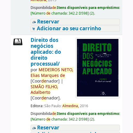
Almedina,
2015
Disponibilida
de
:
Itens disponíveis para empréstimo:
[
Número
de
chamada:
342.2 D598
]
(2).
Reservar
Adicionar ao seu carrinho
Direito dos
negócios
aplicado: do
direito
processual/
por
ME
DE
IROS
NETO,
Elias
Marques
de
[Coor
de
nador]
|
SIMÃO
FILHO,
Adalberto
[Coor
de
nador]
.
Editora:
São Paulo:
Almedina,
2016
Disponibilida
de
:
Itens disponíveis para empréstimo:
[
Número
de
chamada:
342.2 D598
]
(2).
Reservar