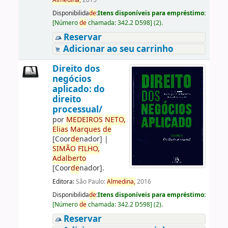
Almedina,
2015
Disponibilida
de
:
Itens disponíveis para empréstimo:
[
Número
de
chamada:
342.2 D598
]
(2).
Reservar
Adicionar ao seu carrinho
Direito dos
negócios
aplicado: do
direito
processual/
por
ME
DE
IROS
NETO,
Elias
Marques
de
[Coor
de
nador]
|
SIMÃO
FILHO,
Adalberto
[Coor
de
nador]
.
Editora:
São Paulo:
Almedina,
2016
Disponibilida
de
:
Itens disponíveis para empréstimo:
[
Número
de
chamada:
342.2 D598
]
(2).
Reservar