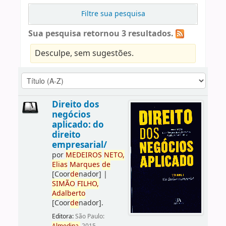
Filtre sua pesquisa
Sua pesquisa retornou 3 resultados.
Desculpe, sem sugestões.
Direito dos
negócios
aplicado: do
direito
empresarial/
por
ME
DE
IROS
NETO,
Elias
Marques
de
[Coor
de
nador]
|
SIMÃO
FILHO,
Adalberto
[Coor
de
nador]
.
Editora:
São Paulo: