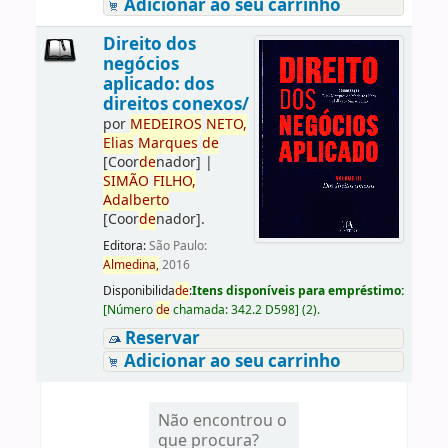
Adicionar ao seu carrinho
Direito dos
negócios
aplicado: dos
direitos conexos/
por
ME
DE
IROS
NETO,
Elias
Marques
de
[Coor
de
nador]
|
SIMÃO
FILHO,
Adalberto
[Coor
de
nador]
.
Editora:
São Paulo:
Almedina,
2016
Disponibilida
de
:
Itens disponíveis para empréstimo:
[
Número
de
chamada:
342.2 D598
]
(2).
Reservar
Adicionar ao seu carrinho
Não encontrou o
que procura?