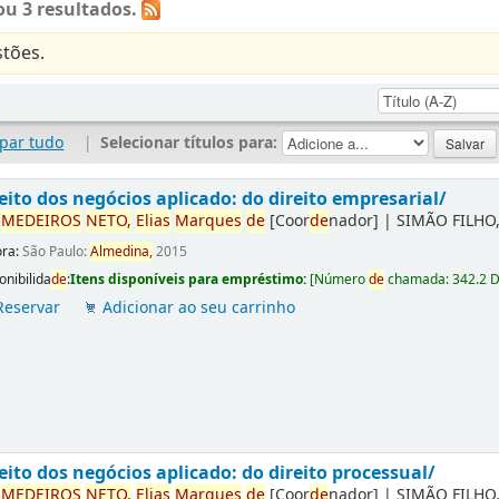
u 3 resultados.
tões.
par tudo
|
Selecionar títulos para:
eito dos negócios aplicado: do direito empresarial/
r
ME
DE
IROS
NETO,
Elias
Marques
de
[Coor
de
nador]
|
SIMÃO FILHO,
ora:
São Paulo:
Almedina,
2015
onibilida
de
:
Itens disponíveis para empréstimo:
[
Número
de
chamada:
342.2 
Reservar
Adicionar ao seu carrinho
eito dos negócios aplicado: do direito processual/
r
ME
DE
IROS
NETO,
Elias
Marques
de
[Coor
de
nador]
|
SIMÃO FILHO,