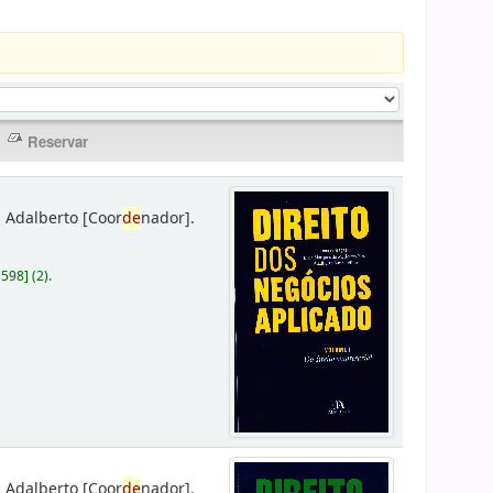
 Adalberto
[Coor
de
nador]
.
D598
]
(2).
 Adalberto
[Coor
de
nador]
.