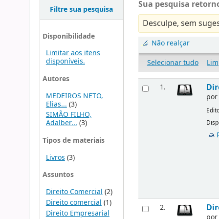
Sua pesquisa retorno
Filtre sua pesquisa
Desculpe, sem suges
Disponibilidade
Não realçar
Limitar aos itens
disponíveis.
Selecionar tudo
Lim
Autores
Dir
1.
MEDEIROS NETO,
po
Elias...
(3)
Edit
SIMÃO FILHO,
Adalber...
(3)
Disp
Tipos de materiais
Livros
(3)
Assuntos
Direito Comercial
(2)
Direito comercial
(1)
Dir
2.
Direito Empresarial
po