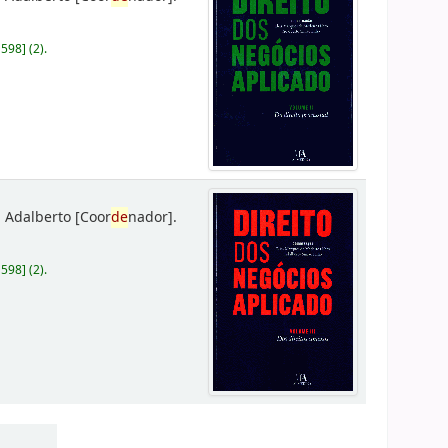
D598
]
(2).
 Adalberto
[Coor
de
nador]
.
D598
]
(2).