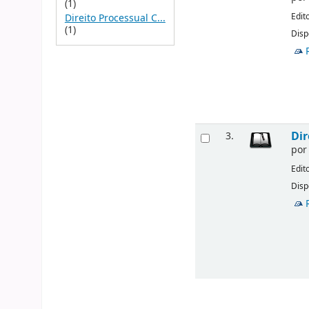
(1)
Edit
Direito Processual C...
(1)
Disp
Dir
3.
po
Edit
Disp