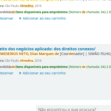
ora:
São Paulo:
Almedina,
2016
onibilida
de
:
Itens disponíveis para empréstimo:
[
Número
de
chamada:
342.2 
Reservar
Adicionar ao seu carrinho
eito dos negócios aplicado: dos direitos conexos/
r
ME
DE
IROS
NETO,
Elias
Marques
de
[Coor
de
nador]
|
SIMÃO FILHO,
ora:
São Paulo:
Almedina,
2016
onibilida
de
:
Itens disponíveis para empréstimo:
[
Número
de
chamada:
342.2 
Reservar
Adicionar ao seu carrinho
Não encontrou o que procura?