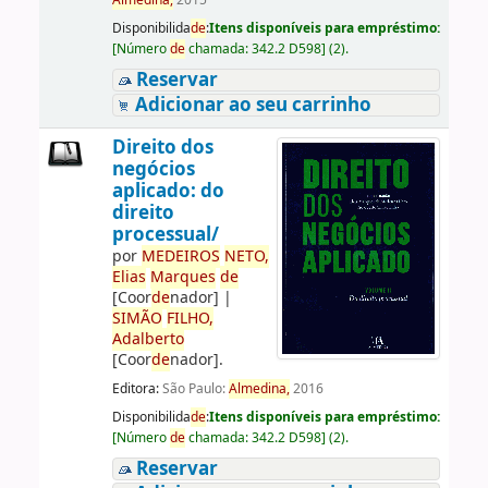
Almedina,
2015
Disponibilida
de
:
Itens disponíveis para empréstimo:
[
Número
de
chamada:
342.2 D598
]
(2).
Reservar
Adicionar ao seu carrinho
Direito dos
negócios
aplicado: do
direito
processual/
por
ME
DE
IROS
NETO,
Elias
Marques
de
[Coor
de
nador]
|
SIMÃO
FILHO,
Adalberto
[Coor
de
nador]
.
Editora:
São Paulo:
Almedina,
2016
Disponibilida
de
:
Itens disponíveis para empréstimo:
[
Número
de
chamada:
342.2 D598
]
(2).
Reservar