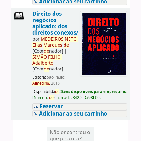
Adicionar ao seu carrinho
Direito dos
negócios
aplicado: dos
direitos conexos/
por
ME
DE
IROS
NETO,
Elias
Marques
de
[Coor
de
nador]
|
SIMÃO
FILHO,
Adalberto
[Coor
de
nador]
.
Editora:
São Paulo:
Almedina,
2016
Disponibilida
de
:
Itens disponíveis para empréstimo:
[
Número
de
chamada:
342.2 D598
]
(2).
Reservar
Adicionar ao seu carrinho
Não encontrou o
que procura?