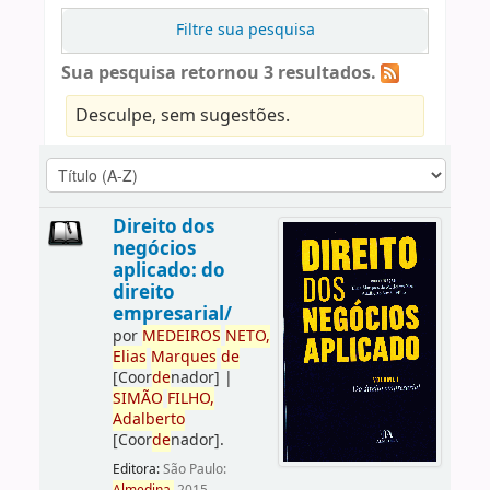
Filtre sua pesquisa
Sua pesquisa retornou 3 resultados.
Desculpe, sem sugestões.
Direito dos
negócios
aplicado: do
direito
empresarial/
por
ME
DE
IROS
NETO,
Elias
Marques
de
[Coor
de
nador]
|
SIMÃO
FILHO,
Adalberto
[Coor
de
nador]
.
Editora:
São Paulo: