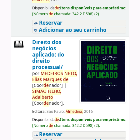
Almedina,
2015
Disponibilida
de
:
Itens disponíveis para empréstimo:
[
Número
de
chamada:
342.2 D598
]
(2).
Reservar
Adicionar ao seu carrinho
Direito dos
negócios
aplicado: do
direito
processual/
por
ME
DE
IROS
NETO,
Elias
Marques
de
[Coor
de
nador]
|
SIMÃO
FILHO,
Adalberto
[Coor
de
nador]
.
Editora:
São Paulo:
Almedina,
2016
Disponibilida
de
:
Itens disponíveis para empréstimo:
[
Número
de
chamada:
342.2 D598
]
(2).
Reservar