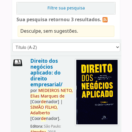
Filtre sua pesquisa
Sua pesquisa retornou 3 resultados.
Desculpe, sem sugestões.
Direito dos
negócios
aplicado: do
direito
empresarial/
por
ME
DE
IROS
NETO,
Elias
Marques
de
[Coor
de
nador]
|
SIMÃO
FILHO,
Adalberto
[Coor
de
nador]
.
Editora:
São Paulo: