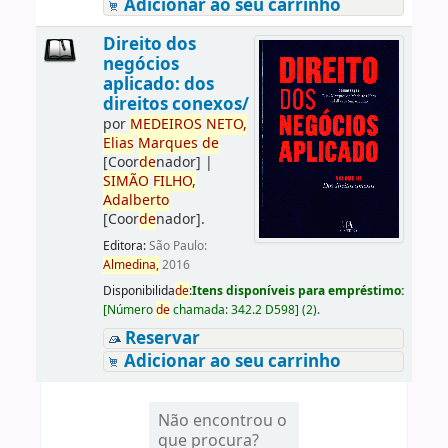
Adicionar ao seu carrinho
Direito dos
negócios
aplicado: dos
direitos conexos/
por
ME
DE
IROS
NETO,
Elias
Marques
de
[Coor
de
nador]
|
SIMÃO
FILHO,
Adalberto
[Coor
de
nador]
.
Editora:
São Paulo:
Almedina,
2016
Disponibilida
de
:
Itens disponíveis para empréstimo:
[
Número
de
chamada:
342.2 D598
]
(2).
Reservar
Adicionar ao seu carrinho
Não encontrou o
que procura?