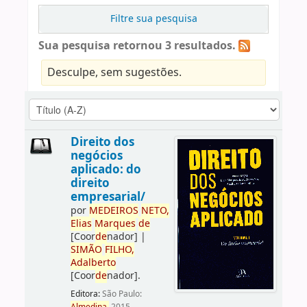
Filtre sua pesquisa
Sua pesquisa retornou 3 resultados.
Desculpe, sem sugestões.
Direito dos
negócios
aplicado: do
direito
empresarial/
por
ME
DE
IROS
NETO,
Elias
Marques
de
[Coor
de
nador]
|
SIMÃO
FILHO,
Adalberto
[Coor
de
nador]
.
Editora:
São Paulo: