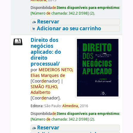
Almedina,
2015
Disponibilida
de
:
Itens disponíveis para empréstimo:
[
Número
de
chamada:
342.2 D598
]
(2).
Reservar
Adicionar ao seu carrinho
Direito dos
negócios
aplicado: do
direito
processual/
por
ME
DE
IROS
NETO,
Elias
Marques
de
[Coor
de
nador]
|
SIMÃO
FILHO,
Adalberto
[Coor
de
nador]
.
Editora:
São Paulo:
Almedina,
2016
Disponibilida
de
:
Itens disponíveis para empréstimo:
[
Número
de
chamada:
342.2 D598
]
(2).
Reservar