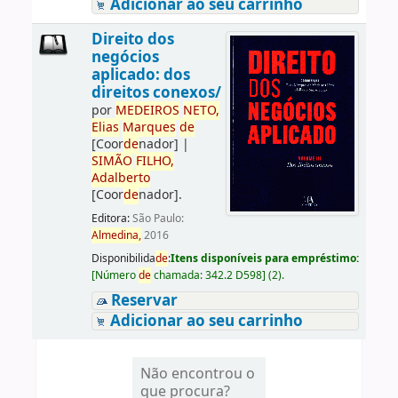
Adicionar ao seu carrinho
Direito dos
negócios
aplicado: dos
direitos conexos/
por
ME
DE
IROS
NETO,
Elias
Marques
de
[Coor
de
nador]
|
SIMÃO
FILHO,
Adalberto
[Coor
de
nador]
.
Editora:
São Paulo:
Almedina,
2016
Disponibilida
de
:
Itens disponíveis para empréstimo:
[
Número
de
chamada:
342.2 D598
]
(2).
Reservar
Adicionar ao seu carrinho
Não encontrou o
que procura?