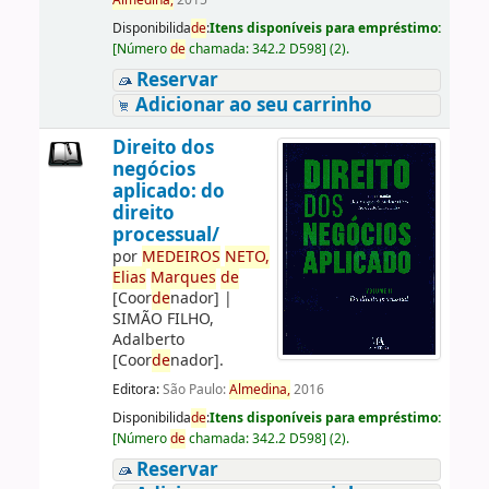
Almedina,
2015
Disponibilida
de
:
Itens disponíveis para empréstimo:
[
Número
de
chamada:
342.2 D598
]
(2).
Reservar
Adicionar ao seu carrinho
Direito dos
negócios
aplicado: do
direito
processual/
por
ME
DE
IROS
NETO,
Elias
Marques
de
[Coor
de
nador]
|
SIMÃO FILHO,
Adalberto
[Coor
de
nador]
.
Editora:
São Paulo:
Almedina,
2016
Disponibilida
de
:
Itens disponíveis para empréstimo:
[
Número
de
chamada:
342.2 D598
]
(2).
Reservar