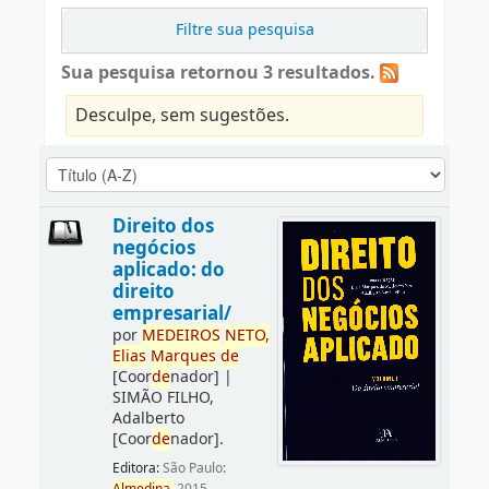
Filtre sua pesquisa
Sua pesquisa retornou 3 resultados.
Desculpe, sem sugestões.
Direito dos
negócios
aplicado: do
direito
empresarial/
por
ME
DE
IROS
NETO,
Elias
Marques
de
[Coor
de
nador]
|
SIMÃO FILHO,
Adalberto
[Coor
de
nador]
.
Editora:
São Paulo: