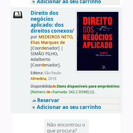
Adicionar ao seu carrinho
Direito dos
negócios
aplicado: dos
direitos conexos/
por
ME
DE
IROS
NETO,
Elias
Marques
de
[Coor
de
nador]
|
SIMÃO FILHO,
Adalberto
[Coor
de
nador]
.
Editora:
São Paulo:
Almedina,
2016
Disponibilida
de
:
Itens disponíveis para empréstimo:
[
Número
de
chamada:
342.2 D598
]
(2).
Reservar
Adicionar ao seu carrinho
Não encontrou o
que procura?