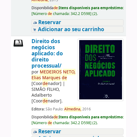
Almedina,
2015
Disponibilida
de
:
Itens disponíveis para empréstimo:
[
Número
de
chamada:
342.2 D598
]
(2).
Reservar
Adicionar ao seu carrinho
Direito dos
negócios
aplicado: do
direito
processual/
por
ME
DE
IROS
NETO,
Elias
Marques
de
[Coor
de
nador]
|
SIMÃO FILHO,
Adalberto
[Coor
de
nador]
.
Editora:
São Paulo:
Almedina,
2016
Disponibilida
de
:
Itens disponíveis para empréstimo:
[
Número
de
chamada:
342.2 D598
]
(2).
Reservar