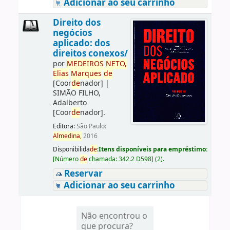
Adicionar ao seu carrinho
Direito dos
negócios
aplicado: dos
direitos conexos/
por
ME
DE
IROS
NETO,
Elias
Marques
de
[Coor
de
nador]
|
SIMÃO FILHO,
Adalberto
[Coor
de
nador]
.
Editora:
São Paulo:
Almedina,
2016
Disponibilida
de
:
Itens disponíveis para empréstimo:
[
Número
de
chamada:
342.2 D598
]
(2).
Reservar
Adicionar ao seu carrinho
Não encontrou o
que procura?