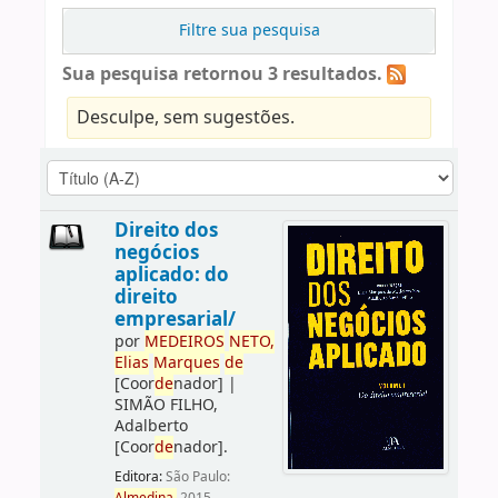
Filtre sua pesquisa
Sua pesquisa retornou 3 resultados.
Desculpe, sem sugestões.
Direito dos
negócios
aplicado: do
direito
empresarial/
por
ME
DE
IROS
NETO,
Elias
Marques
de
[Coor
de
nador]
|
SIMÃO FILHO,
Adalberto
[Coor
de
nador]
.
Editora:
São Paulo: