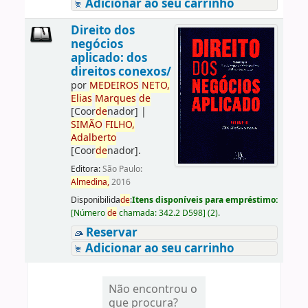
Adicionar ao seu carrinho
Direito dos
negócios
aplicado: dos
direitos conexos/
por
ME
DE
IROS
NETO,
Elias
Marques
de
[Coor
de
nador]
|
SIMÃO
FILHO,
Adalberto
[Coor
de
nador]
.
Editora:
São Paulo:
Almedina,
2016
Disponibilida
de
:
Itens disponíveis para empréstimo:
[
Número
de
chamada:
342.2 D598
]
(2).
Reservar
Adicionar ao seu carrinho
Não encontrou o
que procura?