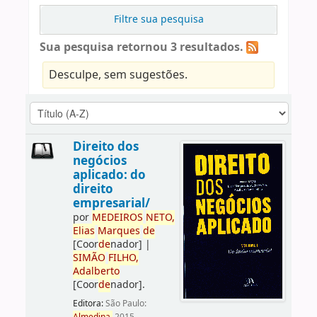
Filtre sua pesquisa
Sua pesquisa retornou 3 resultados.
Desculpe, sem sugestões.
Direito dos
negócios
aplicado: do
direito
empresarial/
por
ME
DE
IROS
NETO,
Elias
Marques
de
[Coor
de
nador]
|
SIMÃO
FILHO,
Adalberto
[Coor
de
nador]
.
Editora:
São Paulo: