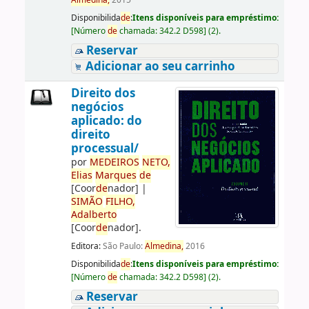
Almedina,
2015
Disponibilida
de
:
Itens disponíveis para empréstimo:
[
Número
de
chamada:
342.2 D598
]
(2).
Reservar
Adicionar ao seu carrinho
Direito dos
negócios
aplicado: do
direito
processual/
por
ME
DE
IROS
NETO,
Elias
Marques
de
[Coor
de
nador]
|
SIMÃO
FILHO,
Adalberto
[Coor
de
nador]
.
Editora:
São Paulo:
Almedina,
2016
Disponibilida
de
:
Itens disponíveis para empréstimo:
[
Número
de
chamada:
342.2 D598
]
(2).
Reservar