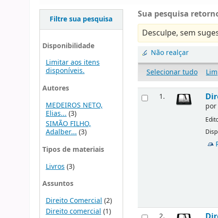
Sua pesquisa retorno
Filtre sua pesquisa
Desculpe, sem suges
Disponibilidade
Não realçar
Limitar aos itens
disponíveis.
Selecionar tudo
Lim
Autores
Dir
1.
MEDEIROS NETO,
po
Elias...
(3)
Edit
SIMÃO FILHO,
Adalber...
(3)
Disp
Tipos de materiais
Livros
(3)
Assuntos
Direito Comercial
(2)
Direito comercial
(1)
Dir
2.