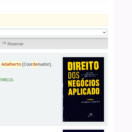
,
Adalberto
[Coor
de
nador]
.
D598
]
(2).