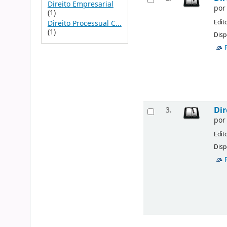
Direito Empresarial
po
(1)
Edit
Direito Processual C...
(1)
Disp
Dir
3.
po
Edit
Disp