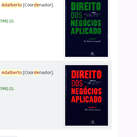
,
Adalberto
[Coor
de
nador]
.
D598
]
(2).
,
Adalberto
[Coor
de
nador]
.
D598
]
(2).