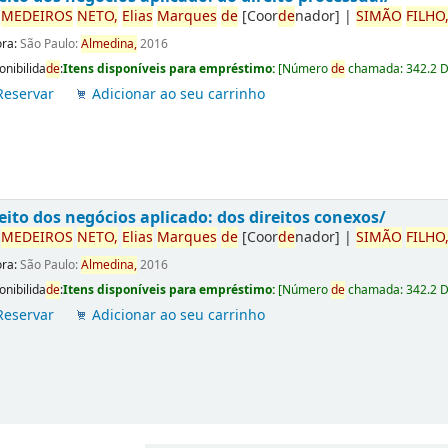
r
ME
DE
IROS
NETO,
Elias
Marques
de
[Coor
de
nador]
|
SIMÃO
FILHO
ora:
São Paulo:
Almedina,
2016
onibilida
de
:
Itens disponíveis para empréstimo:
[
Número
de
chamada:
342.2 
Reservar
Adicionar ao seu carrinho
eito dos negócios aplicado: dos direitos conexos/
r
ME
DE
IROS
NETO,
Elias
Marques
de
[Coor
de
nador]
|
SIMÃO
FILHO
ora:
São Paulo:
Almedina,
2016
onibilida
de
:
Itens disponíveis para empréstimo:
[
Número
de
chamada:
342.2 
Reservar
Adicionar ao seu carrinho