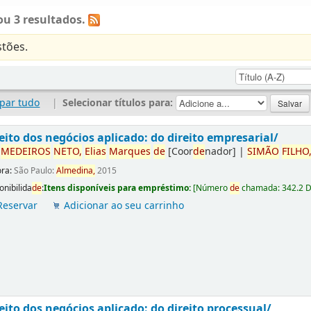
u 3 resultados.
tões.
par tudo
|
Selecionar títulos para:
eito dos negócios aplicado: do direito empresarial/
r
ME
DE
IROS
NETO,
Elias
Marques
de
[Coor
de
nador]
|
SIMÃO
FILHO
ora:
São Paulo:
Almedina,
2015
onibilida
de
:
Itens disponíveis para empréstimo:
[
Número
de
chamada:
342.2 
Reservar
Adicionar ao seu carrinho
eito dos negócios aplicado: do direito processual/