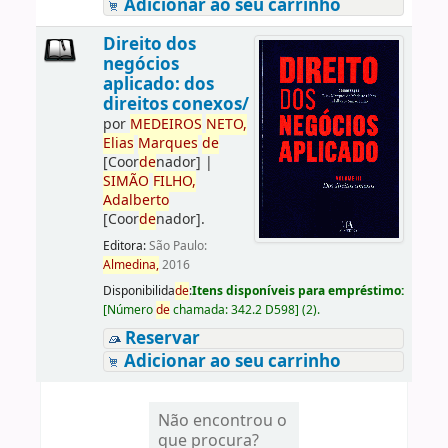
Adicionar ao seu carrinho
Direito dos
negócios
aplicado: dos
direitos conexos/
por
ME
DE
IROS
NETO,
Elias
Marques
de
[Coor
de
nador]
|
SIMÃO
FILHO,
Adalberto
[Coor
de
nador]
.
Editora:
São Paulo:
Almedina,
2016
Disponibilida
de
:
Itens disponíveis para empréstimo:
[
Número
de
chamada:
342.2 D598
]
(2).
Reservar
Adicionar ao seu carrinho
Não encontrou o
que procura?