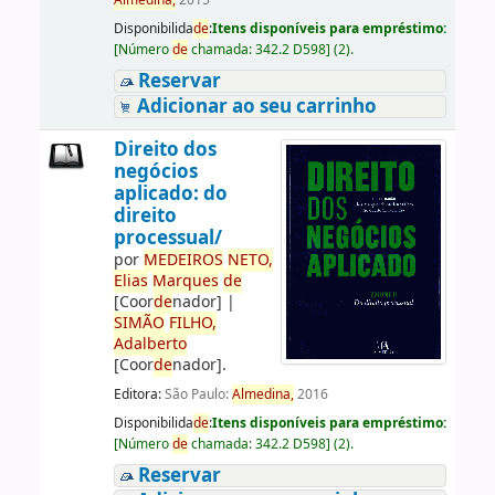
Almedina,
2015
Disponibilida
de
:
Itens disponíveis para empréstimo:
[
Número
de
chamada:
342.2 D598
]
(2).
Reservar
Adicionar ao seu carrinho
Direito dos
negócios
aplicado: do
direito
processual/
por
ME
DE
IROS
NETO,
Elias
Marques
de
[Coor
de
nador]
|
SIMÃO
FILHO,
Adalberto
[Coor
de
nador]
.
Editora:
São Paulo:
Almedina,
2016
Disponibilida
de
:
Itens disponíveis para empréstimo:
[
Número
de
chamada:
342.2 D598
]
(2).
Reservar