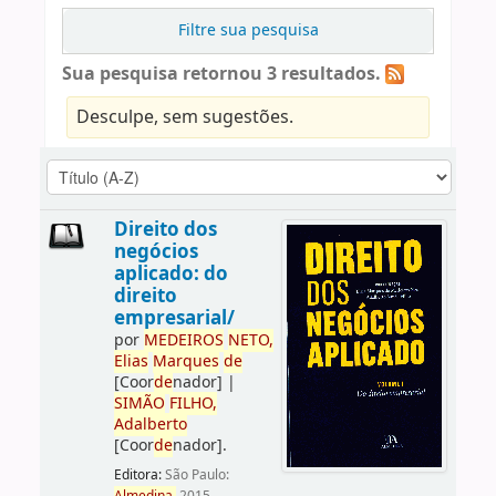
Filtre sua pesquisa
Sua pesquisa retornou 3 resultados.
Desculpe, sem sugestões.
Direito dos
negócios
aplicado: do
direito
empresarial/
por
ME
DE
IROS
NETO,
Elias
Marques
de
[Coor
de
nador]
|
SIMÃO
FILHO,
Adalberto
[Coor
de
nador]
.
Editora:
São Paulo: