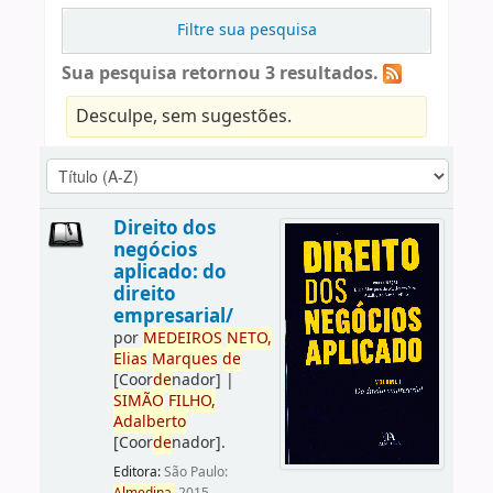
Filtre sua pesquisa
Sua pesquisa retornou 3 resultados.
Desculpe, sem sugestões.
Direito dos
negócios
aplicado: do
direito
empresarial/
por
ME
DE
IROS
NETO,
Elias
Marques
de
[Coor
de
nador]
|
SIMÃO
FILHO,
Adalberto
[Coor
de
nador]
.
Editora:
São Paulo: