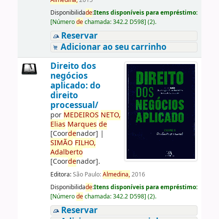
Almedina,
2015
Disponibilida
de
:
Itens disponíveis para empréstimo:
[
Número
de
chamada:
342.2 D598
]
(2).
Reservar
Adicionar ao seu carrinho
Direito dos
negócios
aplicado: do
direito
processual/
por
ME
DE
IROS
NETO,
Elias
Marques
de
[Coor
de
nador]
|
SIMÃO
FILHO,
Adalberto
[Coor
de
nador]
.
Editora:
São Paulo:
Almedina,
2016
Disponibilida
de
:
Itens disponíveis para empréstimo:
[
Número
de
chamada:
342.2 D598
]
(2).
Reservar