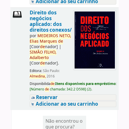
Adicionar ao seu carrinho
Direito dos
negócios
aplicado: dos
direitos conexos/
por
ME
DE
IROS
NETO,
Elias
Marques
de
[Coor
de
nador]
|
SIMÃO
FILHO,
Adalberto
[Coor
de
nador]
.
Editora:
São Paulo:
Almedina,
2016
Disponibilida
de
:
Itens disponíveis para empréstimo:
[
Número
de
chamada:
342.2 D598
]
(2).
Reservar
Adicionar ao seu carrinho
Não encontrou o
que procura?