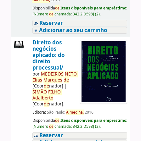
Almedina,
2015
Disponibilida
de
:
Itens disponíveis para empréstimo:
[
Número
de
chamada:
342.2 D598
]
(2).
Reservar
Adicionar ao seu carrinho
Direito dos
negócios
aplicado: do
direito
processual/
por
ME
DE
IROS
NETO,
Elias
Marques
de
[Coor
de
nador]
|
SIMÃO
FILHO,
Adalberto
[Coor
de
nador]
.
Editora:
São Paulo:
Almedina,
2016
Disponibilida
de
:
Itens disponíveis para empréstimo:
[
Número
de
chamada:
342.2 D598
]
(2).
Reservar