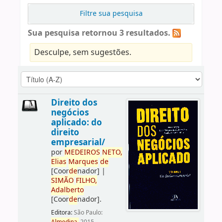
Filtre sua pesquisa
Sua pesquisa retornou 3 resultados.
Desculpe, sem sugestões.
Direito dos
negócios
aplicado: do
direito
empresarial/
por
ME
DE
IROS
NETO,
Elias
Marques
de
[Coor
de
nador]
|
SIMÃO
FILHO,
Adalberto
[Coor
de
nador]
.
Editora:
São Paulo: