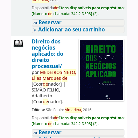
Almedina,
2015
Disponibilida
de
:
Itens disponíveis para empréstimo:
[
Número
de
chamada:
342.2 D598
]
(2).
Reservar
Adicionar ao seu carrinho
Direito dos
negócios
aplicado: do
direito
processual/
por
ME
DE
IROS
NETO,
Elias
Marques
de
[Coor
de
nador]
|
SIMÃO FILHO,
Adalberto
[Coor
de
nador]
.
Editora:
São Paulo:
Almedina,
2016
Disponibilida
de
:
Itens disponíveis para empréstimo:
[
Número
de
chamada:
342.2 D598
]
(2).
Reservar