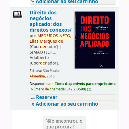
Adicionar ao seu carrinho
Direito dos
negócios
aplicado: dos
direitos conexos/
por
ME
DE
IROS
NETO,
Elias
Marques
de
[Coor
de
nador]
|
SIMÃO FILHO,
Adalberto
[Coor
de
nador]
.
Editora:
São Paulo:
Almedina,
2016
Disponibilida
de
:
Itens disponíveis para empréstimo:
[
Número
de
chamada:
342.2 D598
]
(2).
Reservar
Adicionar ao seu carrinho
Não encontrou o
que procura?