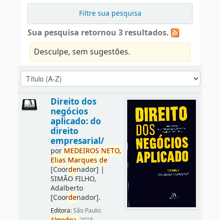
Filtre sua pesquisa
Sua pesquisa retornou 3 resultados.
Desculpe, sem sugestões.
Direito dos
negócios
aplicado: do
direito
empresarial/
por
ME
DE
IROS
NETO,
Elias
Marques
de
[Coor
de
nador]
|
SIMÃO FILHO,
Adalberto
[Coor
de
nador]
.
Editora:
São Paulo: