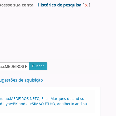
Acesse sua conta
Histórico de pesquisa
[
x
]
Buscar
ugestões de aquisição
 and au:MEDEIROS NETO, Elias Marques de and su-
and itype:BK and au:SIMÃO FILHO, Adalberto and su-