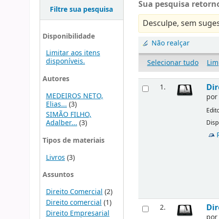
Sua pesquisa retorno
Filtre sua pesquisa
Desculpe, sem suges
Disponibilidade
Não realçar
Limitar aos itens
disponíveis.
Selecionar tudo
Lim
Autores
Dir
1.
MEDEIROS NETO,
po
Elias...
(3)
Edit
SIMÃO FILHO,
Adalber...
(3)
Disp
Tipos de materiais
Livros
(3)
Assuntos
Direito Comercial
(2)
Direito comercial
(1)
Dir
2.
Direito Empresarial
po