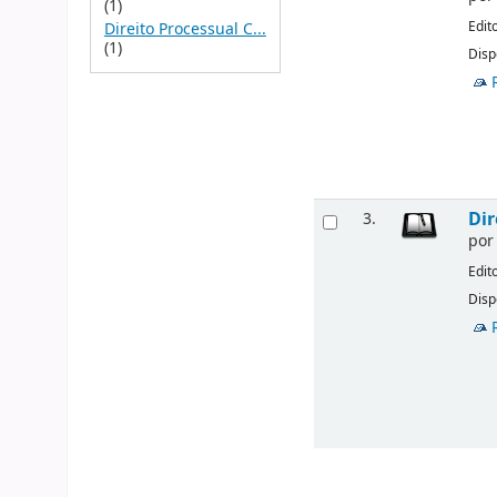
(1)
Edit
Direito Processual C...
(1)
Disp
Dir
3.
po
Edit
Disp