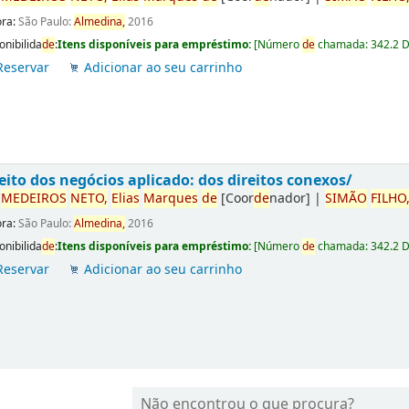
ora:
São Paulo:
Almedina,
2016
onibilida
de
:
Itens disponíveis para empréstimo:
[
Número
de
chamada:
342.2 
Reservar
Adicionar ao seu carrinho
eito dos negócios aplicado: dos direitos conexos/
r
ME
DE
IROS
NETO,
Elias
Marques
de
[Coor
de
nador]
|
SIMÃO
FILHO
ora:
São Paulo:
Almedina,
2016
onibilida
de
:
Itens disponíveis para empréstimo:
[
Número
de
chamada:
342.2 
Reservar
Adicionar ao seu carrinho
Não encontrou o que procura?