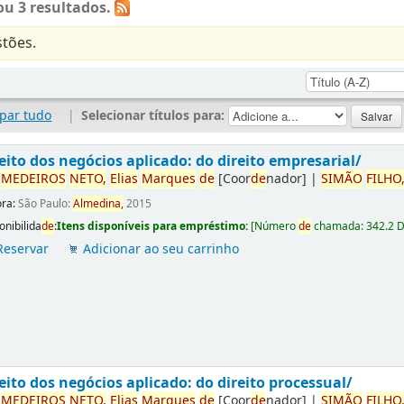
u 3 resultados.
tões.
par tudo
|
Selecionar títulos para:
eito dos negócios aplicado: do direito empresarial/
r
ME
DE
IROS
NETO,
Elias
Marques
de
[Coor
de
nador]
|
SIMÃO
FILHO
ora:
São Paulo:
Almedina,
2015
onibilida
de
:
Itens disponíveis para empréstimo:
[
Número
de
chamada:
342.2 
Reservar
Adicionar ao seu carrinho
eito dos negócios aplicado: do direito processual/
r
ME
DE
IROS
NETO,
Elias
Marques
de
[Coor
de
nador]
|
SIMÃO
FILHO