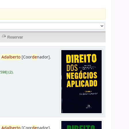
,
Adalberto
[Coor
de
nador]
.
D598
]
(2).
,
Adalberto
[Coor
de
nador]
.