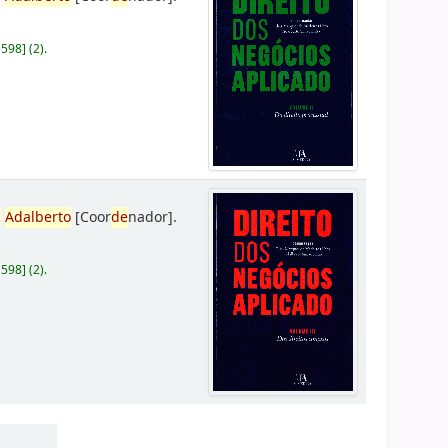
D598
]
(2).
,
Adalberto
[Coor
de
nador]
.
D598
]
(2).