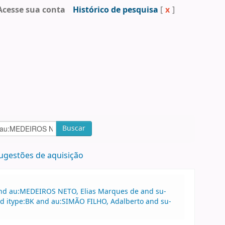
Acesse sua conta
Histórico de pesquisa
[
x
]
Buscar
ugestões de aquisição
 and au:MEDEIROS NETO, Elias Marques de and su-
and itype:BK and au:SIMÃO FILHO, Adalberto and su-