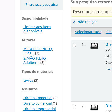
Sua pesquisa retorno
Filtre sua pesquisa
Desculpe, sem suges
Disponibilidade
Não realçar
Limitar aos itens
disponíveis.
Selecionar tudo
Lim
Autores
Dir
1.
MEDEIROS NETO,
po
Elias...
(3)
Edit
SIMÃO FILHO,
Adalber...
(3)
Disp
Tipos de materiais
Livros
(3)
Assuntos
Direito Comercial
(2)
Direito comercial
(1)
Dir
2.
Direito Empresarial
po