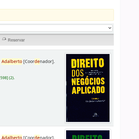
,
Adalberto
[Coor
de
nador]
.
D598
]
(2).
,
Adalberto
[Coor
de
nador]
.