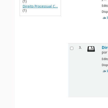
(1)
Edit
Direito Processual C...
(1)
Disp
Dir
3.
po
Edit
Disp