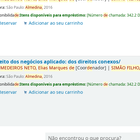
ora:
São Paulo:
Almedina,
2016
onibilida
de
:
Itens disponíveis para empréstimo:
[
Número
de
chamada:
342.2 
Reservar
Adicionar ao seu carrinho
eito dos negócios aplicado: dos direitos conexos/
r
ME
DE
IROS
NETO,
Elias
Marques
de
[Coor
de
nador]
|
SIMÃO
FILHO
ora:
São Paulo:
Almedina,
2016
onibilida
de
:
Itens disponíveis para empréstimo:
[
Número
de
chamada:
342.2 
Reservar
Adicionar ao seu carrinho
Não encontrou o que procura?