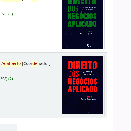
D598
]
(2).
,
Adalberto
[Coor
de
nador]
.
D598
]
(2).