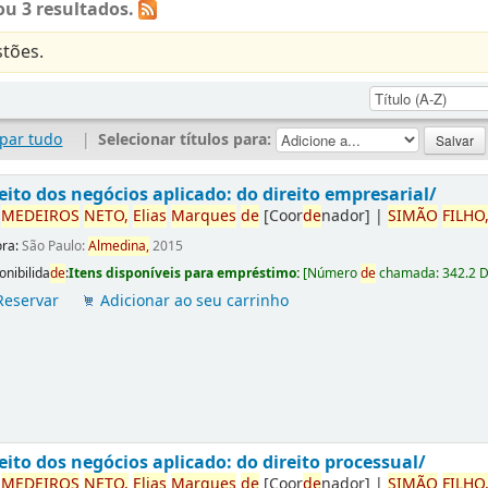
u 3 resultados.
tões.
par tudo
|
Selecionar títulos para:
eito dos negócios aplicado: do direito empresarial/
r
ME
DE
IROS
NETO,
Elias
Marques
de
[Coor
de
nador]
|
SIMÃO
FILHO
ora:
São Paulo:
Almedina,
2015
onibilida
de
:
Itens disponíveis para empréstimo:
[
Número
de
chamada:
342.2 
Reservar
Adicionar ao seu carrinho
eito dos negócios aplicado: do direito processual/
r
ME
DE
IROS
NETO,
Elias
Marques
de
[Coor
de
nador]
|
SIMÃO
FILHO