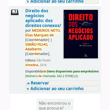
Adicionar ao seu carrinho
Direito dos
negócios
aplicado: dos
direitos conexos/
por
ME
DE
IROS
NETO,
Elias
Marques
de
[Coor
de
nador]
|
SIMÃO
FILHO,
Adalberto
[Coor
de
nador]
.
Editora:
São Paulo:
Almedina,
2016
Disponibilida
de
:
Itens disponíveis para empréstimo:
[
Número
de
chamada:
342.2 D598
]
(2).
Reservar
Adicionar ao seu carrinho
Não encontrou o
que procura?