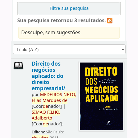
Filtre sua pesquisa
Sua pesquisa retornou 3 resultados.
Desculpe, sem sugestões.
Direito dos
negócios
aplicado: do
direito
empresarial/
por
ME
DE
IROS
NETO,
Elias
Marques
de
[Coor
de
nador]
|
SIMÃO
FILHO,
Adalberto
[Coor
de
nador]
.
Editora:
São Paulo: