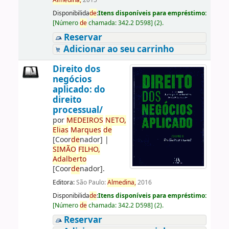
Almedina,
2015
Disponibilida
de
:
Itens disponíveis para empréstimo:
[
Número
de
chamada:
342.2 D598
]
(2).
Reservar
Adicionar ao seu carrinho
Direito dos
negócios
aplicado: do
direito
processual/
por
ME
DE
IROS
NETO,
Elias
Marques
de
[Coor
de
nador]
|
SIMÃO
FILHO,
Adalberto
[Coor
de
nador]
.
Editora:
São Paulo:
Almedina,
2016
Disponibilida
de
:
Itens disponíveis para empréstimo:
[
Número
de
chamada:
342.2 D598
]
(2).
Reservar