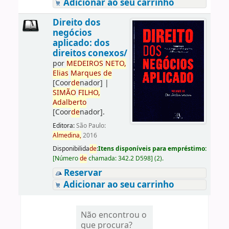
Adicionar ao seu carrinho
Direito dos
negócios
aplicado: dos
direitos conexos/
por
ME
DE
IROS
NETO,
Elias
Marques
de
[Coor
de
nador]
|
SIMÃO
FILHO,
Adalberto
[Coor
de
nador]
.
Editora:
São Paulo:
Almedina,
2016
Disponibilida
de
:
Itens disponíveis para empréstimo:
[
Número
de
chamada:
342.2 D598
]
(2).
Reservar
Adicionar ao seu carrinho
Não encontrou o
que procura?