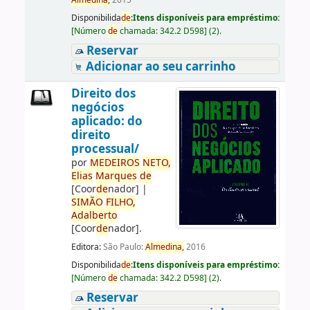
Almedina,
2015
Disponibilida
de
:
Itens disponíveis para empréstimo:
[
Número
de
chamada:
342.2 D598
]
(2).
Reservar
Adicionar ao seu carrinho
Direito dos
negócios
aplicado: do
direito
processual/
por
ME
DE
IROS
NETO,
Elias
Marques
de
[Coor
de
nador]
|
SIMÃO
FILHO,
Adalberto
[Coor
de
nador]
.
Editora:
São Paulo:
Almedina,
2016
Disponibilida
de
:
Itens disponíveis para empréstimo:
[
Número
de
chamada:
342.2 D598
]
(2).
Reservar