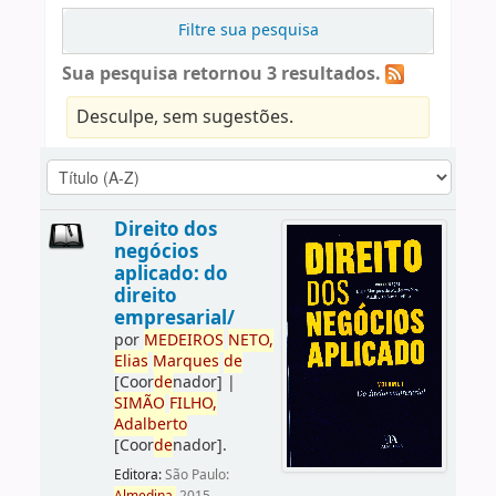
Filtre sua pesquisa
Sua pesquisa retornou 3 resultados.
Desculpe, sem sugestões.
Direito dos
negócios
aplicado: do
direito
empresarial/
por
ME
DE
IROS
NETO,
Elias
Marques
de
[Coor
de
nador]
|
SIMÃO
FILHO,
Adalberto
[Coor
de
nador]
.
Editora:
São Paulo: