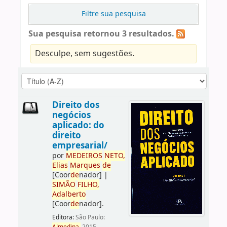
Filtre sua pesquisa
Sua pesquisa retornou 3 resultados.
Desculpe, sem sugestões.
Direito dos
negócios
aplicado: do
direito
empresarial/
por
ME
DE
IROS
NETO,
Elias
Marques
de
[Coor
de
nador]
|
SIMÃO
FILHO,
Adalberto
[Coor
de
nador]
.
Editora:
São Paulo: