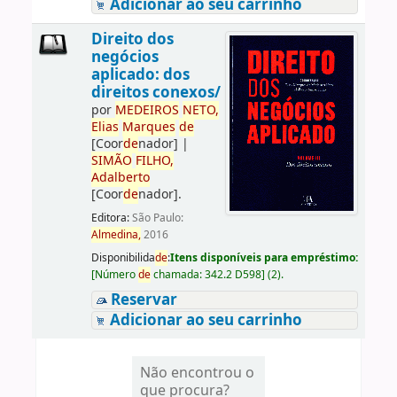
Adicionar ao seu carrinho
Direito dos
negócios
aplicado: dos
direitos conexos/
por
ME
DE
IROS
NETO,
Elias
Marques
de
[Coor
de
nador]
|
SIMÃO
FILHO,
Adalberto
[Coor
de
nador]
.
Editora:
São Paulo:
Almedina,
2016
Disponibilida
de
:
Itens disponíveis para empréstimo:
[
Número
de
chamada:
342.2 D598
]
(2).
Reservar
Adicionar ao seu carrinho
Não encontrou o
que procura?