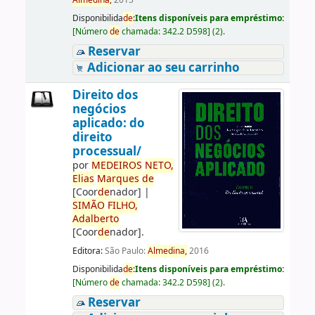
Almedina,
2015
Disponibilida
de
:
Itens disponíveis para empréstimo:
[
Número
de
chamada:
342.2 D598
]
(2).
Reservar
Adicionar ao seu carrinho
Direito dos
negócios
aplicado: do
direito
processual/
por
ME
DE
IROS
NETO,
Elias
Marques
de
[Coor
de
nador]
|
SIMÃO
FILHO,
Adalberto
[Coor
de
nador]
.
Editora:
São Paulo:
Almedina,
2016
Disponibilida
de
:
Itens disponíveis para empréstimo:
[
Número
de
chamada:
342.2 D598
]
(2).
Reservar