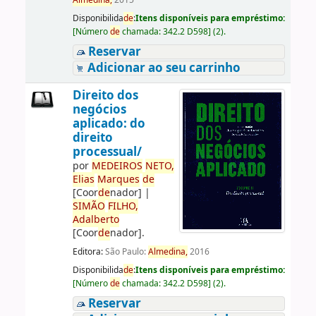
Almedina,
2015
Disponibilida
de
:
Itens disponíveis para empréstimo:
[
Número
de
chamada:
342.2 D598
]
(2).
Reservar
Adicionar ao seu carrinho
Direito dos
negócios
aplicado: do
direito
processual/
por
ME
DE
IROS
NETO,
Elias
Marques
de
[Coor
de
nador]
|
SIMÃO
FILHO,
Adalberto
[Coor
de
nador]
.
Editora:
São Paulo:
Almedina,
2016
Disponibilida
de
:
Itens disponíveis para empréstimo:
[
Número
de
chamada:
342.2 D598
]
(2).
Reservar