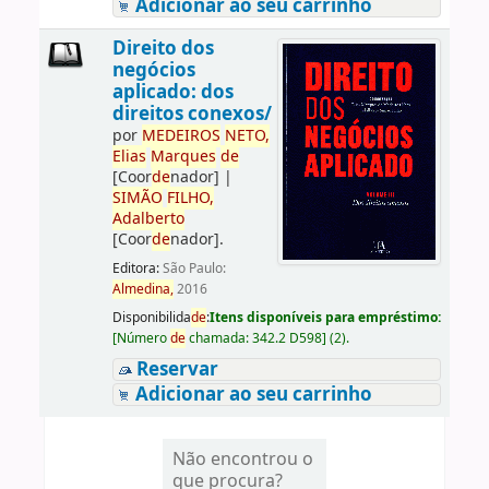
Adicionar ao seu carrinho
Direito dos
negócios
aplicado: dos
direitos conexos/
por
ME
DE
IROS
NETO,
Elias
Marques
de
[Coor
de
nador]
|
SIMÃO
FILHO,
Adalberto
[Coor
de
nador]
.
Editora:
São Paulo:
Almedina,
2016
Disponibilida
de
:
Itens disponíveis para empréstimo:
[
Número
de
chamada:
342.2 D598
]
(2).
Reservar
Adicionar ao seu carrinho
Não encontrou o
que procura?