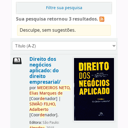
Filtre sua pesquisa
Sua pesquisa retornou 3 resultados.
Desculpe, sem sugestões.
Direito dos
negócios
aplicado: do
direito
empresarial/
por
ME
DE
IROS
NETO,
Elias
Marques
de
[Coor
de
nador]
|
SIMÃO
FILHO,
Adalberto
[Coor
de
nador]
.
Editora:
São Paulo: