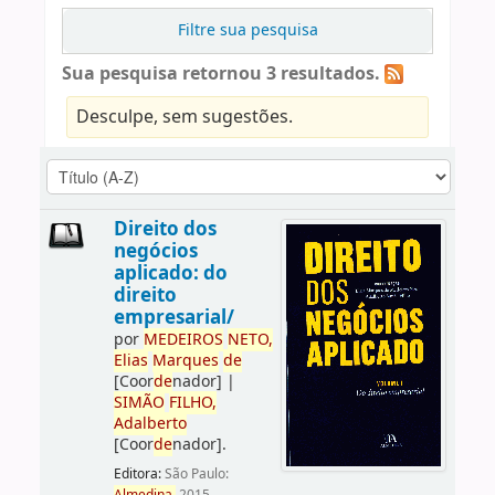
Filtre sua pesquisa
Sua pesquisa retornou 3 resultados.
Desculpe, sem sugestões.
Direito dos
negócios
aplicado: do
direito
empresarial/
por
ME
DE
IROS
NETO,
Elias
Marques
de
[Coor
de
nador]
|
SIMÃO
FILHO,
Adalberto
[Coor
de
nador]
.
Editora:
São Paulo: