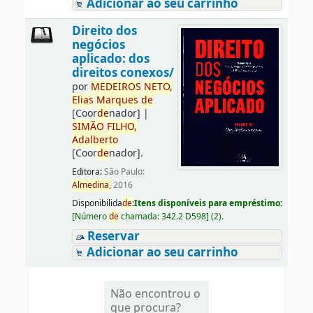
Adicionar ao seu carrinho
Direito dos
negócios
aplicado: dos
direitos conexos/
por
ME
DE
IROS
NETO,
Elias
Marques
de
[Coor
de
nador]
|
SIMÃO
FILHO,
Adalberto
[Coor
de
nador]
.
Editora:
São Paulo:
Almedina,
2016
Disponibilida
de
:
Itens disponíveis para empréstimo:
[
Número
de
chamada:
342.2 D598
]
(2).
Reservar
Adicionar ao seu carrinho
Não encontrou o
que procura?