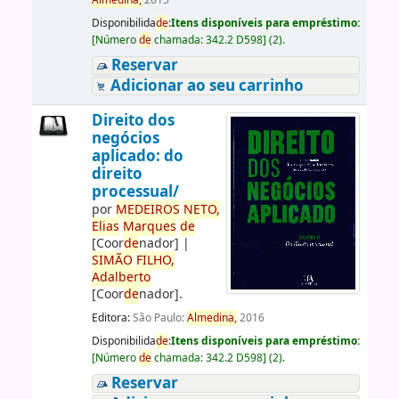
Almedina,
2015
Disponibilida
de
:
Itens disponíveis para empréstimo:
[
Número
de
chamada:
342.2 D598
]
(2).
Reservar
Adicionar ao seu carrinho
Direito dos
negócios
aplicado: do
direito
processual/
por
ME
DE
IROS
NETO,
Elias
Marques
de
[Coor
de
nador]
|
SIMÃO
FILHO,
Adalberto
[Coor
de
nador]
.
Editora:
São Paulo:
Almedina,
2016
Disponibilida
de
:
Itens disponíveis para empréstimo:
[
Número
de
chamada:
342.2 D598
]
(2).
Reservar