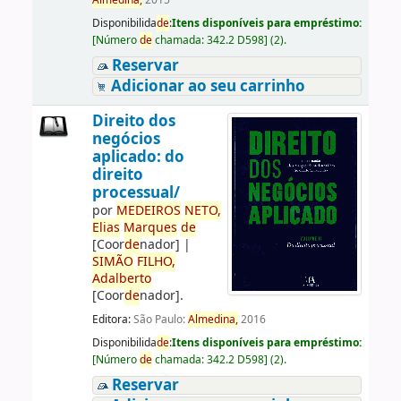
Almedina,
2015
Disponibilida
de
:
Itens disponíveis para empréstimo:
[
Número
de
chamada:
342.2 D598
]
(2).
Reservar
Adicionar ao seu carrinho
Direito dos
negócios
aplicado: do
direito
processual/
por
ME
DE
IROS
NETO,
Elias
Marques
de
[Coor
de
nador]
|
SIMÃO
FILHO,
Adalberto
[Coor
de
nador]
.
Editora:
São Paulo:
Almedina,
2016
Disponibilida
de
:
Itens disponíveis para empréstimo:
[
Número
de
chamada:
342.2 D598
]
(2).
Reservar