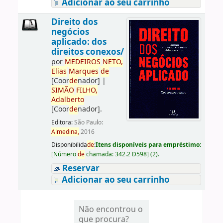
Adicionar ao seu carrinho
Direito dos
negócios
aplicado: dos
direitos conexos/
por
ME
DE
IROS
NETO,
Elias
Marques
de
[Coor
de
nador]
|
SIMÃO
FILHO,
Adalberto
[Coor
de
nador]
.
Editora:
São Paulo:
Almedina,
2016
Disponibilida
de
:
Itens disponíveis para empréstimo:
[
Número
de
chamada:
342.2 D598
]
(2).
Reservar
Adicionar ao seu carrinho
Não encontrou o
que procura?