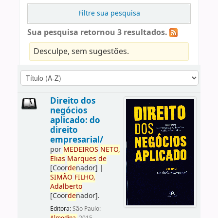
Filtre sua pesquisa
Sua pesquisa retornou 3 resultados.
Desculpe, sem sugestões.
Direito dos
negócios
aplicado: do
direito
empresarial/
por
ME
DE
IROS
NETO,
Elias
Marques
de
[Coor
de
nador]
|
SIMÃO
FILHO,
Adalberto
[Coor
de
nador]
.
Editora:
São Paulo: