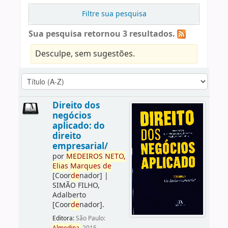
Filtre sua pesquisa
Sua pesquisa retornou 3 resultados.
Desculpe, sem sugestões.
Direito dos
negócios
aplicado: do
direito
empresarial/
por
ME
DE
IROS
NETO,
Elias
Marques
de
[Coor
de
nador]
|
SIMÃO FILHO,
Adalberto
[Coor
de
nador]
.
Editora:
São Paulo: