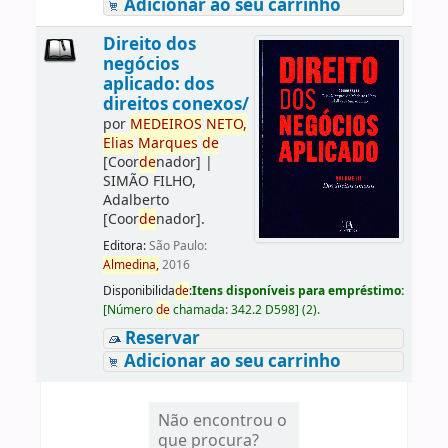
Adicionar ao seu carrinho
Direito dos
negócios
aplicado: dos
direitos conexos/
por
ME
DE
IROS
NETO,
Elias
Marques
de
[Coor
de
nador]
|
SIMÃO FILHO,
Adalberto
[Coor
de
nador]
.
Editora:
São Paulo:
Almedina,
2016
Disponibilida
de
:
Itens disponíveis para empréstimo:
[
Número
de
chamada:
342.2 D598
]
(2).
Reservar
Adicionar ao seu carrinho
Não encontrou o
que procura?