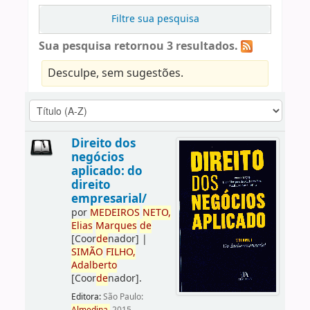
Filtre sua pesquisa
Sua pesquisa retornou 3 resultados.
Desculpe, sem sugestões.
Direito dos
negócios
aplicado: do
direito
empresarial/
por
ME
DE
IROS
NETO,
Elias
Marques
de
[Coor
de
nador]
|
SIMÃO
FILHO,
Adalberto
[Coor
de
nador]
.
Editora:
São Paulo: