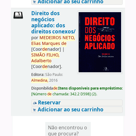
Adicionar ao seu carrinho
Direito dos
negócios
aplicado: dos
direitos conexos/
por
ME
DE
IROS
NETO,
Elias
Marques
de
[Coor
de
nador]
|
SIMÃO
FILHO,
Adalberto
[Coor
de
nador]
.
Editora:
São Paulo:
Almedina,
2016
Disponibilida
de
:
Itens disponíveis para empréstimo:
[
Número
de
chamada:
342.2 D598
]
(2).
Reservar
Adicionar ao seu carrinho
Não encontrou o
que procura?