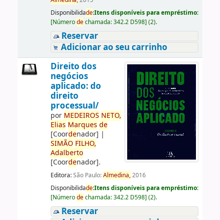
Almedina,
2015
Disponibilida
de
:
Itens disponíveis para empréstimo:
[
Número
de
chamada:
342.2 D598
]
(2).
Reservar
Adicionar ao seu carrinho
Direito dos
negócios
aplicado: do
direito
processual/
por
ME
DE
IROS
NETO,
Elias
Marques
de
[Coor
de
nador]
|
SIMÃO
FILHO,
Adalberto
[Coor
de
nador]
.
Editora:
São Paulo:
Almedina,
2016
Disponibilida
de
:
Itens disponíveis para empréstimo:
[
Número
de
chamada:
342.2 D598
]
(2).
Reservar